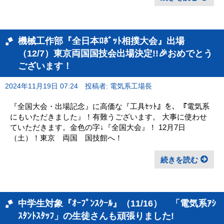
機械工作部『全日本ﾛﾎﾞｯﾄ相撲大会』出場
（12/7）東京両国国技会出場決定!!🎉おめでとう
ございます！
2024年11月19日 07:24
投稿者: 電気系工場長
『全国大会・出場記念』に高価な『工具ｾｯﾄ』を、『電気系
にもいただきました』！有難うございます。 大事に使わせ
ていただきます。金色の字↓『全国大会』！ 12月7日
（土）！東京 両国 国技館へ！
続きを読む
中学生対象『ｵｰﾌﾟﾝｽｸｰﾙ』（11/16） 「電気系ｱｼ
ｽﾀﾝﾄｽﾀｯﾌ」の生徒さんも頑張りました!