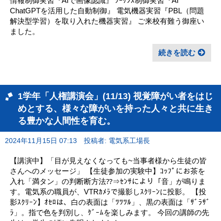
情報制御実習『AIで画像認識』 ｼｰｹﾝｽ制御実習『AI
ChatGPTを活用した自動制御』 電気機器実習『PBL（問題
解決型学習）を取り入れた機器実習』 ご来校有難う御座い
ました。
続きを読む
1学年「人権講演会」(11/13) 視覚障がい者をはじ
めとする、様々な障がいを持った人々と共に生き
る豊かな人間性を育む。
2024年11月15日 07:13
投稿者: 電気系工場長
【講演中】「目が見えなくなっても~当事者様から生徒の皆
さんへのメッセージ」 【生徒参加の実験中】ｺｯﾌﾟにお茶を
入れ「満タン」の判断断方法⁇⇒ｾﾝｻにより「音」が鳴りま
す。電気系の職員が、VTRｶﾒﾗで撮影しｽｸﾘｰﾝに投影。 【投
影ｽｸﾘｰﾝ】ｵｾﾛは、白の表面は「ﾂﾂﾂﾙ」、黒の表面は「ｻﾞﾗｻﾞ
ﾗ」。指で色を判別し、ｹﾞｰﾑを楽しみます。 今回の講師の先