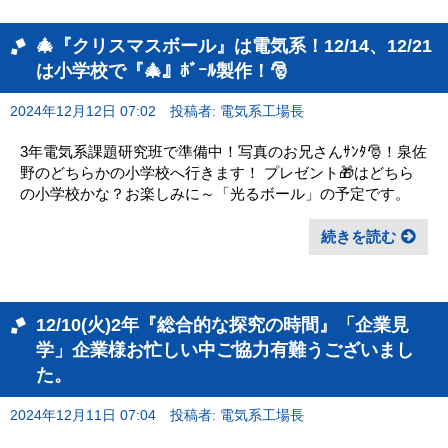
🎄『クリスマスボール』は電気系！12/14、12/21
は小学校で『🎄』ﾎﾞｰﾙ製作！🎅
2024年12月12日 07:02
投稿者: 電気系工場長
3年電気系課題研究班で準備中！写真のお兄さんｻﾝﾀ🎅！泉佐
野のどちらかの小学校へ行きます！ プレゼント🎁はどちら
の小学校かな？お楽しみに～「光るボール」の予定です。
続きを読む
12/10(火)2年『総合的な探究の時間』「企業見
学」企業様お忙しい中ご協力有難うございまし
た。
2024年12月11日 07:04
投稿者: 電気系工場長