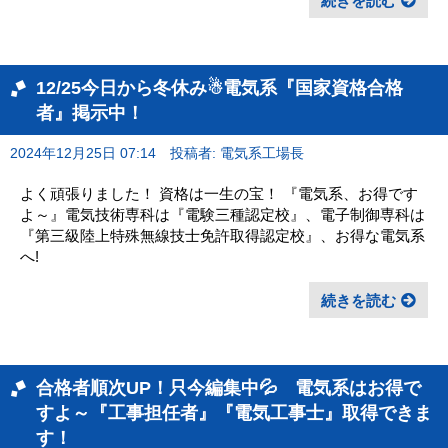
続きを読む
12/25今日から冬休み☃電気系『国家資格合格
者』掲示中！
2024年12月25日 07:14
投稿者: 電気系工場長
よく頑張りました！ 資格は一生の宝！ 『電気系、お得です
よ～』電気技術専科は『電験三種認定校』、電子制御専科は
『第三級陸上特殊無線技士免許取得認定校』、お得な電気系
へ!
続きを読む
合格者順次UP！只今編集中💦 電気系はお得で
すよ～『工事担任者』『電気工事士』取得できま
す！