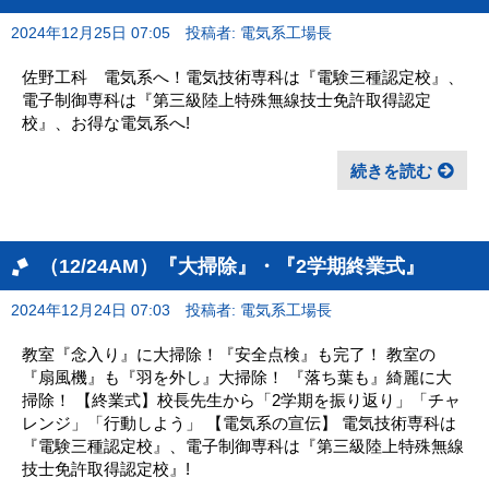
2024年12月25日 07:05
投稿者: 電気系工場長
佐野工科 電気系へ！電気技術専科は『電験三種認定校』、
電子制御専科は『第三級陸上特殊無線技士免許取得認定
校』、お得な電気系へ!
続きを読む
（12/24AM）『大掃除』・『2学期終業式』
2024年12月24日 07:03
投稿者: 電気系工場長
教室『念入り』に大掃除！『安全点検』も完了！ 教室の
『扇風機』も『羽を外し』大掃除！ 『落ち葉も』綺麗に大
掃除！ 【終業式】校長先生から「2学期を振り返り」「チャ
レンジ」「行動しよう」 【電気系の宣伝】 電気技術専科は
『電験三種認定校』、電子制御専科は『第三級陸上特殊無線
技士免許取得認定校』!