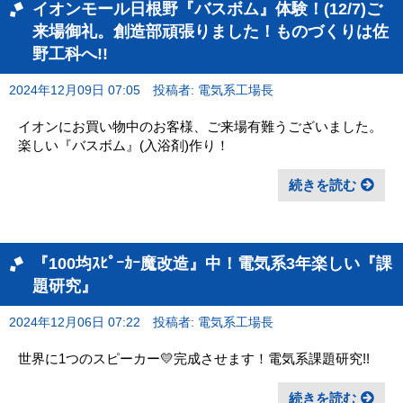
イオンモール日根野『バスボム』体験！(12/7)ご
来場御礼。創造部頑張りました！ものづくりは佐
野工科へ!!
2024年12月09日 07:05
投稿者: 電気系工場長
イオンにお買い物中のお客様、ご来場有難うございました。
楽しい『バスボム』(入浴剤)作り！
続きを読む
『100均ｽﾋﾟｰｶｰ魔改造』中！電気系3年楽しい『課
題研究』
2024年12月06日 07:22
投稿者: 電気系工場長
世界に1つのスピーカー💛完成させます！電気系課題研究!!
続きを読む