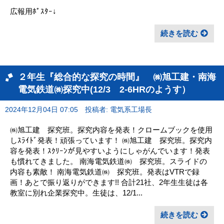
広報用ﾎﾟｽﾀｰ↓
続きを読む
２年生『総合的な探究の時間』 ㈱旭工建・南海
電気鉄道㈱探究中(12/3 2-6HRのようす）
2024年12月04日 07:05
投稿者: 電気系工場長
㈱旭工建 探究班。探究内容を発表！クロームブックを使用
しｽﾗｲﾄﾞ発表！頑張っています！ ㈱旭工建 探究班。探究内
容を発表！ｽｸﾘｰﾝが見やすいようにしゃがんでいます！発表
も慣れてきました。 南海電気鉄道㈱ 探究班。スライドの
内容も素敵！ 南海電気鉄道㈱ 探究班。発表はVTRで録
画！あとで振り返りができます!! 合計21社、2年生生徒は各
教室に別れ企業探究中。生徒は、12/1...
続きを読む