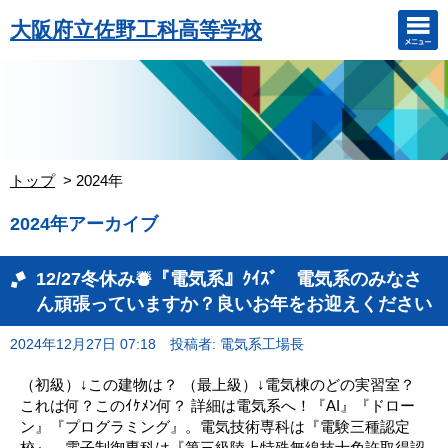
大阪府立佐野工科高等学校
トップ
2024年
2024年アーカイブ
12/27冬休み⛇『電気系』ｸｲｽﾞ 電気系のみなさ
ん頑張っていますか？良いお年をお迎えください
2024年12月27日 07:18
投稿者: 電気系工場長
（初級）↓この建物は？ （最上級）↓電気棟のどの実習室？
これは何？このｲｹﾒﾝ何？ 詳細は電気系へ！『AI』『ドロー
ン』『プログラミング』。電気技術専科は『電験三種認定
校』、電子制御専科は『第三級陸上特殊無線技士免許取得認