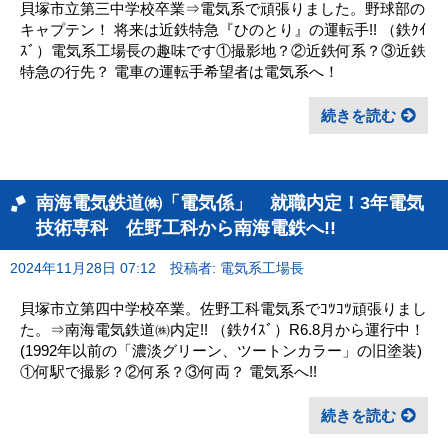
貝塚市立第三中学校卒業⇒電気系で頑張りました。野球部の
キャプテン！ 将来は近鉄特急『ひのとり』の運転手!! （鉄ｸｲ
ｽﾞ）電気系工場長の趣味です①撮影地？②近鉄何系？③近鉄
特急の行先？ 電車の運転手希望者は電気系へ！
続きを読む
南海電気鉄道㈱「電気係」 就職内定！3年電気
技術専科 佐野工科から南海電鉄へ!!
2024年11月28日 07:12
投稿者: 電気系工場長
貝塚市立第四中学校卒業。佐野工科電気系でｺﾂｺﾂ頑張りまし
た。⇒南海電気鉄道㈱内定!! （鉄ｸｲｽﾞ）R6.8月から運行中！
(1992年以前の「濃淡グリーン、ツートンカラー」の旧塗装)
①何駅で撮影？②何系？③何両？ 電気系へ!!
続きを読む