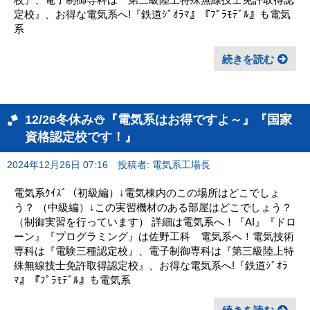
定校』、お得な電気系へ!『鉄道ｼﾞｵﾗﾏ』『ﾌﾟﾗﾓﾃﾞﾙ』も電気
系
続きを読む
12/26冬休み⛄『電気系はお得ですよ～』『国家
資格認定校です！』
2024年12月26日 07:16
投稿者: 電気系工場長
電気系ｸｲｽﾞ（初級編）↓電気棟内のこの場所はどこでしょ
う？ （中級編）↓この実習機材のある部屋はどこでしょう？
（制御実習を行っています） 詳細は電気系へ！『AI』『ドロ
ーン』『プログラミング』は佐野工科 電気系へ！電気技術
専科は『電験三種認定校』、電子制御専科は『第三級陸上特
殊無線技士免許取得認定校』、お得な電気系へ!『鉄道ｼﾞｵﾗ
ﾏ』『ﾌﾟﾗﾓﾃﾞﾙ』も電気系