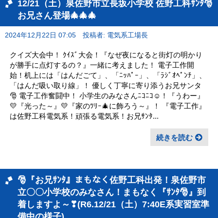
12/21（土）泉佐野市立長坂小学校 佐野工科ｻﾝﾀ🎅
お兄さん登場🎄🎄🎄
2024年12月22日 07:05
投稿者: 電気系工場長
クイズ大会中！ ｸｲｽﾞ大会！『なぜ夜になると街灯の明かり
が勝手に点灯するの？』一緒に考えました！ 電子工作開
始！机上には「はんだごて」、「ﾆｯﾊﾟｰ」、「ﾗｼﾞｵﾍﾟﾝﾁ」、
「はんだ吸い取り線」！ 優しく丁寧に寄り添うお兄サンタ
🎅 電子工作奮闘中！ 小学生のみなさんﾆｺﾆｺ☺！『うわー』
💛『光った～』💛『家のﾂﾘｰ🎄に飾ろう～』！ 『電子工作』
は佐野工科電気系！頑張る電気系！お兄ｻﾝﾀ...
続きを読む
🎅『お兄ｻﾝﾀ』まもなく佐野工科出発！泉佐野市
立〇〇小学校のみなさん！まもなく『ｻﾝﾀ🎅』到
着しますよ～❣(R6.12/21（土）7:40E系実習室準
備中の様子)