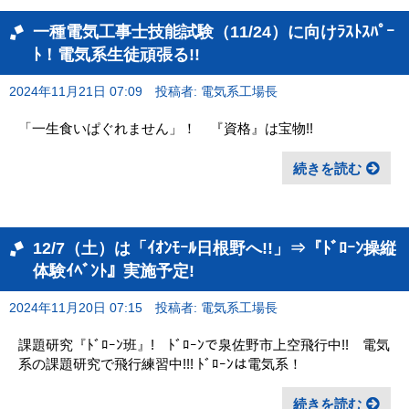
一種電気工事士技能試験（11/24）に向けﾗｽﾄｽﾊﾟｰ
ﾄ！電気系生徒頑張る!!
2024年11月21日 07:09
投稿者: 電気系工場長
「一生食いぱぐれません」！ 『資格』は宝物!!
続きを読む
12/7（土）は「ｲｵﾝﾓｰﾙ日根野へ!!」⇒『ﾄﾞﾛｰﾝ操縦
体験ｲﾍﾞﾝﾄ』実施予定!
2024年11月20日 07:15
投稿者: 電気系工場長
課題研究『ﾄﾞﾛｰﾝ班』! ﾄﾞﾛｰﾝで泉佐野市上空飛行中!! 電気
系の課題研究で飛行練習中!!! ﾄﾞﾛｰﾝは電気系！
続きを読む