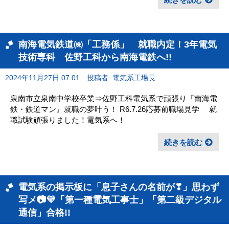
南海電気鉄道㈱「工務係」 就職内定！3年電気
技術専科 佐野工科から南海電鉄へ!!
2024年11月27日 07:01
投稿者: 電気系工場長
泉南市立泉南中学校卒業⇒佐野工科電気系で頑張り『南海電
鉄・鉄道マン』就職の夢叶う！ R6.7.26応募前職場見学 就
職試験頑張りました！電気系へ！
続きを読む
電気系の掲示板に「息子さんの名前が❣」思わず
写メ📷💛「第一種電気工事士」「第二級デジタル
通信」合格!!