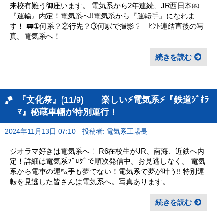
来校有難う御座います。 電気系から2年連続、JR西日本㈱
『運輸』内定！電気系へ!!電気系から『運転手』になれま
す！ 🚃①何系？②行先？③何駅で撮影？ ﾋﾝﾄ連結直後の写
真。電気系へ！
続きを読む
『文化祭』(11/9) 楽しい⚡電気系⚡『鉄道ｼﾞｵﾗ
ﾏ』秘蔵車輛が特別運行！
2024年11月13日 07:10
投稿者: 電気系工場長
ジオラマ好きは電気系へ！ R6在校生がJR、南海、近鉄へ内
定！詳細は電気系ﾌﾞﾛｸﾞで順次発信中。お見逃しなく。 電気
系から電車の運転手も夢でない！電気系で夢が叶う!! 特別運
転を見逃した皆さんは電気系へ。写真あります。
続きを読む