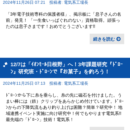
2024年11月26日 07:21
投稿者: 電気系工場長
「3年電子技術専科の保護者様」、掲示板に「息子さんの名
前」発見！ 「一生食いっぱぐれのない」資格取得。頑張っ
たのは息子さまです！おめでとうございます!!
続きを読む
12/7は「ｲｵﾝﾓｰﾙ日根野」へ！3年課題研究『ﾄﾞﾛｰ
ﾝ』研究班・ﾄﾞﾛｰﾝで『お菓子』を釣ろう！
2024年11月25日 07:13
投稿者: 電気系工場長
ﾄﾞﾛｰﾝから下に糸を垂らし、糸の先に磁石を付けました。う
まい棒には（鉄）クリップをあらかじめ付けています。ﾄﾞﾛｰ
ﾝからの下降気流もあり釣り上げは困難？簡単？研究中！ 地
域連携イベント実施に向け研究中！何でもやります電気系!!
最先端の「ﾄﾞﾛｰﾝ」技術！電気系！