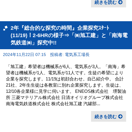
続きを読む
2年『総合的な探究の時間』企業探究ｽﾀｰﾄ
(11/19)！2-6HRの様子⇒「㈱旭工建」と「南海電
気鉄道㈱」探究中!!
2024年11月22日 07:15
投稿者: 電気系工場長
「旭工建」希望者は機械系が6人、電気系が3人。「南海」希
望者は機械系が1人、電気系が11人です。生徒の希望により
企業を探究します。11/19は初顔合わせ。自己紹介中。 合計
21社、2年生生徒は各教室に別れ企業探究します。生徒は、
12/10各企業様に見学に伺います。 ENEOS株式会社 堺製油
所 三菱マテリアル株式会社 日清オイリオグループ株式会社
南海電気鉄道株式会社 株式会社旭工建 汽罐部...
続きを読む