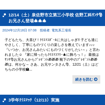
12/14（土）泉佐野市立第三小学校 佐野工科ｻﾝﾀ🎅
お兄さん登場🎄🎄🎄
2024年12月18日 07:08
投稿者: 電気系工場長
子どもたち、大喜び！ｸﾘｽﾏｽﾎﾞｰﾙに大はしゃぎ!! 子ども達に
やさしく、丁寧にものづくりの楽しさを教えています♪♪♪
『いつか、お兄さんみたいにものづくりがしたい～』と言わ
れました☺ 『家に帰ったらｸﾘｽﾏｽﾂﾘｰ🎄に飾ろっ！』 最後は
ｻﾝﾀ🎅お兄さんからﾌﾟﾚｾﾞﾝﾄ🎁🎁🎁 靴下の中のﾌﾟﾚｾﾞﾝﾄ🎁🎁
🎁は、何かな～ さあ、お兄サンタさん🎅、12/21（土）はど
ちらの小学校🏫...
続きを読む
3学年ｸﾗｽﾏｯﾁ（12/13）実施