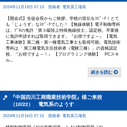
2024年11月18日 07:10
投稿者: 電気系工場長
【開会式】生徒会長からご挨拶。学校の宣伝をｽﾋﾟｰﾁ！とて
も「じょうず」なｽﾋﾟｰﾁでした！ 【無線体験】電子制御専科
は、ﾌﾟﾛの免許「第３級陸上特殊無線技士」認定校。卒業後
に免許申請すれば取得できます。『お得ですよ～』 【電気
工事体験】第二種・第一種電気工事士も取得可能。電気技術
専科は「 第三種電気主任技術者（電験三種）」の資格認定
校。『お得ですよ～！』 【プログラミング体験】 PCスキ
ル...
続きを読む
『中国四川工商職業技術学院』様ご来校
（10/22） 電気系のようす
2024年11月16日 07:15
投稿者: 電気系工場長