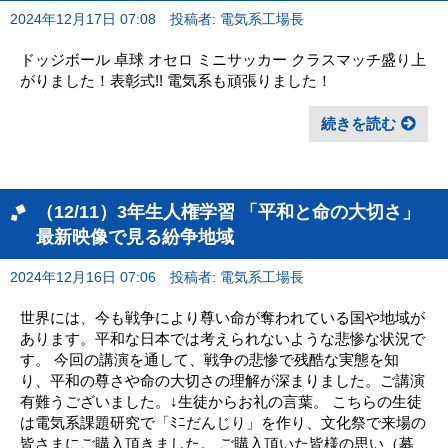
2024年12月17日 07:08
投稿者: 電気系工場長
ドッジボール 卓球 オセロ ミニサッカー クラスマッチ盛り上
がりました！表彰式!! 電気系も頑張りました！
続きを読む
（12/11）3年生人権学習 「平和と命の大切さ」
最新映像で見る紛争地域
2024年12月16日 07:06
投稿者: 電気系工場長
世界には、今も戦争により尊い命が奪われている国や地域が
あります。平和な日本では考えられないような悲惨な状況で
す。 今回の講演を通して、戦争の悲惨で残酷な実態を知
り、平和の尊さや命の大切さの理解が深まりました。ご講演
有難うございました。↓生徒からお礼の言葉。 こちらの生徒
は電気系課題研究で「ﾐﾆだんじり」を作り、文化祭で来場の
皆さまにご購入頂きました。 ご購入頂いた皆様の思い（募