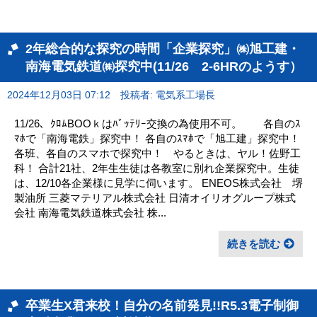
2年総合的な探究の時間「企業探究」㈱旭工建・
南海電気鉄道㈱探究中(11/26 2-6HRのようす）
2024年12月03日 07:12
投稿者: 電気系工場長
11/26、ｸﾛﾑBOOｋはﾊﾞｯﾃﾘｰ交換の為使用不可。 各自のｽ
ﾏﾎで「南海電鉄」探究中！ 各自のｽﾏﾎで「旭工建」探究中！
各班、各自のスマホで探究中！ やるときは、ヤル！佐野工
科！ 合計21社、2年生生徒は各教室に別れ企業探究中。生徒
は、12/10各企業様に見学に伺います。 ENEOS株式会社 堺
製油所 三菱マテリアル株式会社 日清オイリオグループ株式
会社 南海電気鉄道株式会社 株...
続きを読む
卒業生X君来校！自分の名前発見!!R5.3電子制御