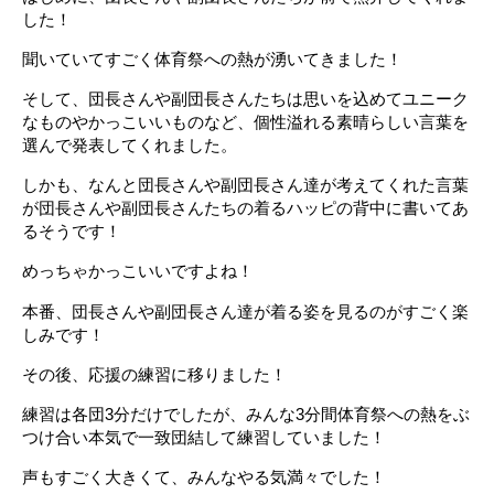
した！
聞いていてすごく体育祭への熱が湧いてきました！
そして、
団長さんや副団長さんたちは思いを込めてユニーク
なものやかっこ
いいものなど、
個性溢れる素晴らしい言葉を
選んで発表してくれました。
しかも、
なんと団長さんや副団長さん達が考えてくれた言葉
が団長さんや副
団長さんたちの着るハッピの背中に書いてあ
るそうです！
めっちゃかっこいいですよね！
本番、
団長さんや副団長さん達が着る姿を見るのがすごく楽
しみです！
その後、応援の練習に移りました！
練習は各団
3
分だけでしたが、みんな
3
分間体育祭への熱をぶ
つけ
合い本気で一致団結して練習していました！
声もすごく大きくて、みんなやる気満々でした！