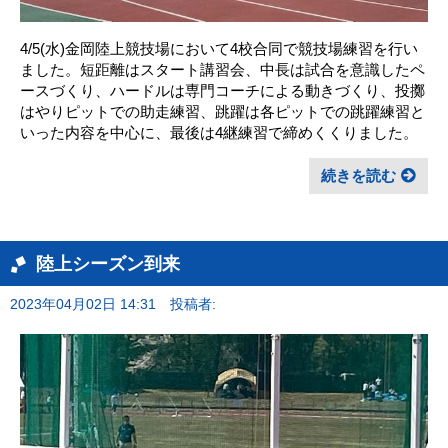
4/5(水)金岡陸上競技場において4校合同で競技場練習を行い
ました。短距離はスタート講習会、中長は試合を意識したペ
ースづくり、ハードルは専門コーチによる動きづくり、投擲
はやりピットでの助走練習、跳躍は各ピットでの跳躍練習と
いった内容を中心に、最後は4継練習で締めくくりました。
続きを読む
陸上シーズン到来
2023年04月02日 14:31
投稿者: