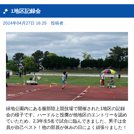
1地区記録会
2024年04月27日 16:25
投稿者:
緑地公園内にある服部陸上競技場で開催された1地区の記録
会の様子です。ハードルと投擲が他地区のエントリーを認め
ていたため、2.3年生5名で試合に臨んできました。男子は全
員が自己ベスト！他の部員が休みの日によく頑張りました！