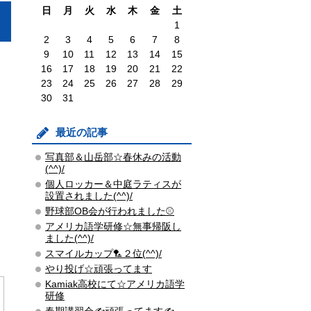
日
月
火
水
木
金
土
1
2
3
4
5
6
7
8
9
10
11
12
13
14
15
16
17
18
19
20
21
22
23
24
25
26
27
28
29
30
31
最近の記事
写真部＆山岳部☆春休みの活動
(^^)/
個人ロッカー＆中庭ラティスが
設置されました(^^)/
野球部OB会が行われました⚾
アメリカ語学研修☆無事帰阪し
ました(^^)/
スマイルカップ🏸２位(^^)/
やり投げ☆頑張ってます
Kamiak高校にて☆アメリカ語学
研修