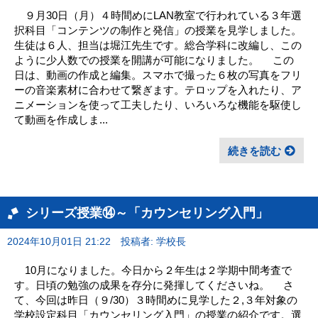
９月30日（月）４時間めにLAN教室で行われている３年選
択科目「コンテンツの制作と発信」の授業を見学しました。
生徒は６人、担当は堀江先生です。総合学科に改編し、この
ように少人数での授業を開講が可能になりました。 この
日は、動画の作成と編集。スマホで撮った６枚の写真をフリ
ーの音楽素材に合わせて繋ぎます。テロップを入れたり、ア
ニメーションを使って工夫したり、いろいろな機能を駆使し
て動画を作成しま...
続きを読む
シリーズ授業⑭～「カウンセリング入門」
2024年10月01日 21:22
投稿者: 学校長
10月になりました。今日から２年生は２学期中間考査で
す。日頃の勉強の成果を存分に発揮してくださいね。 さ
て、今回は昨日（９/30）３時間めに見学した２,３年対象の
学校設定科目「カウンセリング入門」の授業の紹介です。選