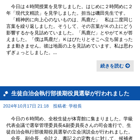
今日は４時間授業を見学しました。はじめに２時間めに２
年「現代文精読」を見学しました。担当は磯田先生です。
「精神的に向上心のないものは、馬鹿だ」 私は二度同じ
言葉を繰り返しました。そうして、その言葉がＫの上にどう
影響するかを見詰めていました。「馬鹿だ」とやがてＫが答
えました。「僕は馬鹿だ」Ｋはぴたりとそこへ立ち留まった
まま動きません。彼は地面の上を見詰めています。私は思わ
ずぎょっとしました。...
続きを読む
生徒自治会執行部後期役員選挙が行われました
2024年10月17日 21:18
投稿者: 学校長
今日の６時間め、全校生徒が体育館に集まりました。学級
代表会議で選挙管理委員長&副委員長さんの司会進行で、生
徒自治会執行部後期役員選挙の立会演説会が行われました。
会長、副会長、会計２、書記２の定数６に対して、候補者