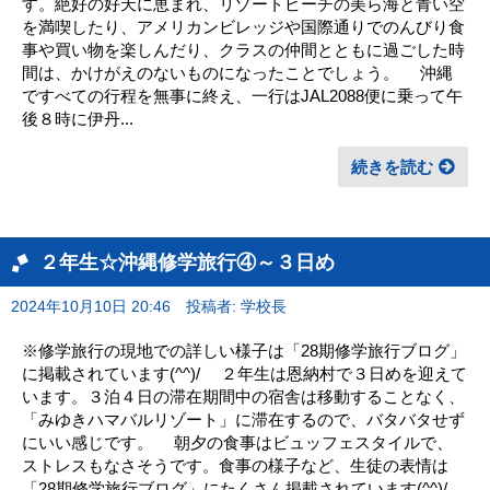
す。絶好の好天に恵まれ、リゾートビーチの美ら海と青い空
を満喫したり、アメリカンビレッジや国際通りでのんびり食
事や買い物を楽しんだり、クラスの仲間とともに過ごした時
間は、かけがえのないものになったことでしょう。 沖縄
ですべての行程を無事に終え、一行はJAL2088便に乗って午
後８時に伊丹...
続きを読む
２年生☆沖縄修学旅行④～３日め
2024年10月10日 20:46
投稿者: 学校長
※修学旅行の現地での詳しい様子は「28期修学旅行ブログ」
に掲載されています(^^)/ ２年生は恩納村で３日めを迎えて
います。３泊４日の滞在期間中の宿舎は移動することなく、
「みゆきハマバルリゾート」に滞在するので、バタバタせず
にいい感じです。 朝夕の食事はビュッフェスタイルで、
ストレスもなさそうです。食事の様子など、生徒の表情は
「28期修学旅行ブログ」にたくさん掲載されています(^^)/