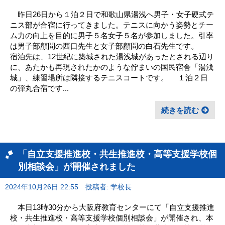
昨日26日から１泊２日で和歌山県湯浅へ男子・女子硬式テ
ニス部が合宿に行ってきました。テニスに向かう姿勢とチー
ム力の向上を目的に男子５名女子５名が参加しました。引率
は男子部顧問の西口先生と女子部顧問の白石先生です。
宿泊先は、12世紀に築城された湯浅城があったとされる辺り
に、あたかも再現されたかのような佇まいの国民宿舎「湯浅
城」、練習場所は隣接するテニスコートです。 １泊２日
の弾丸合宿です...
続きを読む
「自立支援推進校・共生推進校・高等支援学校個
別相談会」が開催されました
2024年10月26日 22:55
投稿者: 学校長
本日13時30分から大阪府教育センターにて「自立支援推進
校・共生推進校・高等支援学校個別相談会」が開催され、本