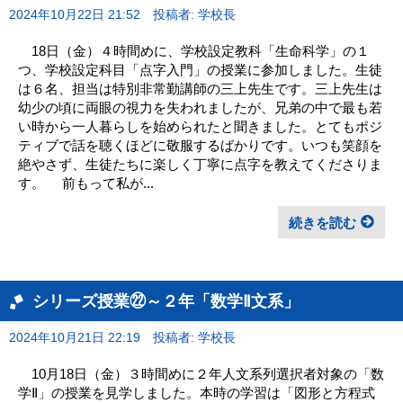
2024年10月22日 21:52
投稿者: 学校長
18日（金）４時間めに、学校設定教科「生命科学」の１
つ、学校設定科目「点字入門」の授業に参加しました。生徒
は６名、担当は特別非常勤講師の三上先生です。三上先生は
幼少の頃に両眼の視力を失われましたが、兄弟の中で最も若
い時から一人暮らしを始められたと聞きました。とてもポジ
ティブで話を聴くほどに敬服するばかりです。いつも笑顔を
絶やさず、生徒たちに楽しく丁寧に点字を教えてくださりま
す。 前もって私が...
続きを読む
シリーズ授業㉒～２年「数学Ⅱ文系」
2024年10月21日 22:19
投稿者: 学校長
10月18日（金）３時間めに２年人文系列選択者対象の「数
学Ⅱ」の授業を見学しました。本時の学習は「図形と方程式