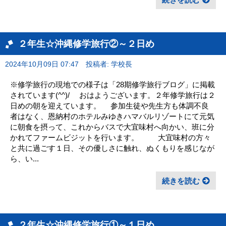
２年生☆沖縄修学旅行②～２日め
2024年10月09日 07:47
投稿者: 学校長
※修学旅行の現地での様子は「28期修学旅行ブログ」に掲載
されています(^^)/ おはようございます。２年修学旅行は２
日めの朝を迎えています。 参加生徒や先生方も体調不良
者はなく、恩納村のホテルみゆきハマバルリゾートにて元気
に朝食を摂って、これからバスで大宜味村へ向かい、班に分
かれてファームビジットを行います。 大宜味村の方々
と共に過ごす１日、その優しさに触れ、ぬくもりを感じなが
ら、い...
続きを読む
２年生☆沖縄修学旅行①～１日め