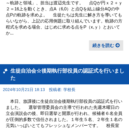
～軌跡と領域」、担当は渡辺先生です。 点Qが円ｘ２＋ｙ
２＝16上を動くとき、点A（6,0）と点Qを結ぶ線分AQの中
点Pの軌跡を求めよ。 生徒たちは先生に解き方を導いても
らいながら、上記の応用例題に取り組んでいます。軌跡の方
程式を求める場合、はじめに求める点をP（x,ｙ）とおいて
か...
続きを読む
生徒自治会☆後期執行部役員の認証式を行いまし
た
2024年10月21日 18:13
投稿者: 学校長
本日、放課後に生徒自治会後期執行部役員の認証式を行い
ました。 選挙管理委員会の主導で行われた先週木曜日の
立会演説会の後、即日選挙と開票が行われ、候補者６名全員
が圧倒的多数で信任されました。１年生５名、２年生１名の
元気いっぱいとてもフレッシュなメンバーです。 校長室