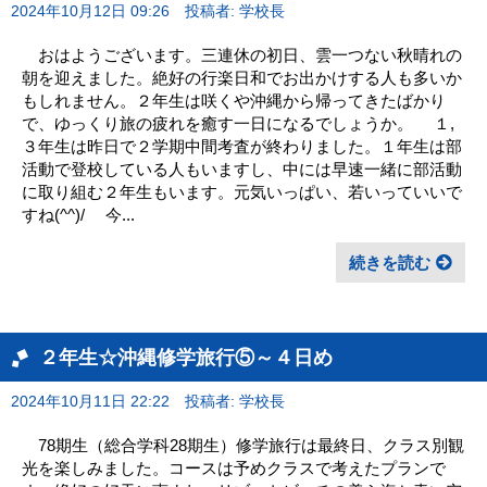
2024年10月12日 09:26
投稿者: 学校長
おはようございます。三連休の初日、雲一つない秋晴れの
朝を迎えました。絶好の行楽日和でお出かけする人も多いか
もしれません。２年生は咲くや沖縄から帰ってきたばかり
で、ゆっくり旅の疲れを癒す一日になるでしょうか。 １,
３年生は昨日で２学期中間考査が終わりました。１年生は部
活動で登校している人もいますし、中には早速一緒に部活動
に取り組む２年生もいます。元気いっぱい、若いっていいで
すね(^^)/ 今...
続きを読む
２年生☆沖縄修学旅行⑤～４日め
2024年10月11日 22:22
投稿者: 学校長
78期生（総合学科28期生）修学旅行は最終日、クラス別観
光を楽しみました。コースは予めクラスで考えたプランで