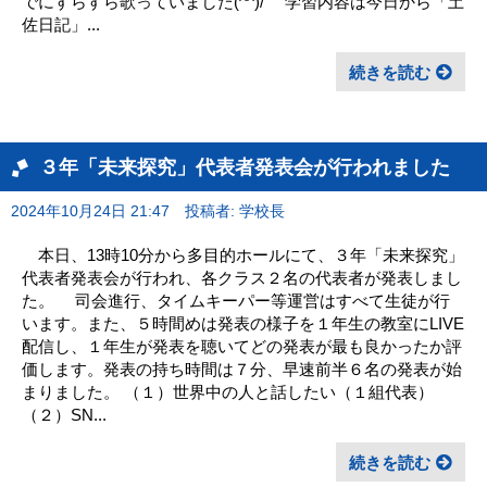
でにすらすら歌っていました(^^)/ 学習内容は今日から「土
佐日記」...
続きを読む
３年「未来探究」代表者発表会が行われました
2024年10月24日 21:47
投稿者: 学校長
本日、13時10分から多目的ホールにて、３年「未来探究」
代表者発表会が行われ、各クラス２名の代表者が発表しまし
た。 司会進行、タイムキーパー等運営はすべて生徒が行
います。また、５時間めは発表の様子を１年生の教室にLIVE
配信し、１年生が発表を聴いてどの発表が最も良かったか評
価します。発表の持ち時間は７分、早速前半６名の発表が始
まりました。 （１）世界中の人と話したい（１組代表）
（２）SN...
続きを読む