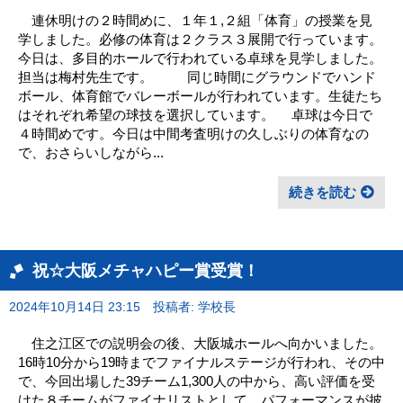
連休明けの２時間めに、１年１,２組「体育」の授業を見
学しました。必修の体育は２クラス３展開で行っています。
今日は、多目的ホールで行われている卓球を見学しました。
担当は梅村先生です。 同じ時間にグラウンドでハンド
ボール、体育館でバレーボールが行われています。生徒たち
はそれぞれ希望の球技を選択しています。 卓球は今日で
４時間めです。今日は中間考査明けの久しぶりの体育なの
で、おさらいしながら...
続きを読む
祝☆大阪メチャハピー賞受賞！
2024年10月14日 23:15
投稿者: 学校長
住之江区での説明会の後、大阪城ホールへ向かいました。
16時10分から19時までファイナルステージが行われ、その中
で、今回出場した39チーム1,300人の中から、高い評価を受
けた８チームがファイナリストとして、パフォーマンスが披