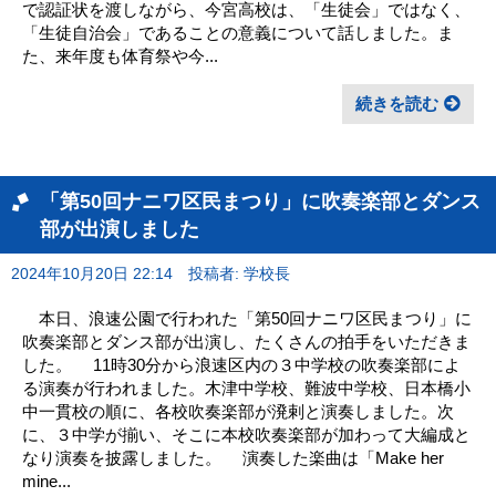
で認証状を渡しながら、今宮高校は、「生徒会」ではなく、
「生徒自治会」であることの意義について話しました。ま
た、来年度も体育祭や今...
続きを読む
「第50回ナニワ区民まつり」に吹奏楽部とダンス
部が出演しました
2024年10月20日 22:14
投稿者: 学校長
本日、浪速公園で行われた「第50回ナニワ区民まつり」に
吹奏楽部とダンス部が出演し、たくさんの拍手をいただきま
した。 11時30分から浪速区内の３中学校の吹奏楽部によ
る演奏が行われました。木津中学校、難波中学校、日本橋小
中一貫校の順に、各校吹奏楽部が溌剌と演奏しました。次
に、３中学が揃い、そこに本校吹奏楽部が加わって大編成と
なり演奏を披露しました。 演奏した楽曲は「Make her
mine...