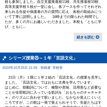
校も参加しました。自立支援推進校11校、共生推進校10校、
高等支援学校５校が一堂に会し、各ブースを作ってそれぞれ
来られる生徒や保護者の方の質問に応え、各校の取組みにつ
いて丁寧に説明しました。 16時までの限られた時間でし
たが、多くの方にお越しいただきました。本校も「ともに学
び、ともに...
続きを読む
シリーズ授業㉕～１年「言語文化」
2024年10月25日 21:56
投稿者: 学校長
21日（月）１限に１年２組の「言語文化」の授業を見学し
ました。「言語文化」ではおもに古典を学んでいます。
はじめに、助動詞について、種類や意味、活用形など必要な
ことが全部歌詞に入っている歌詞を「おもちゃのチャチャチ
ャ」のリズムに合わせて歌いました。なかなか覚えにくいと
ころですが、この歌は一発で覚えられそうで、生徒たちはす