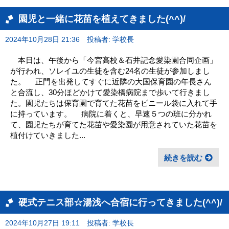
園児と一緒に花苗を植えてきました(^^)/
2024年10月28日 21:36
投稿者: 学校長
本日は、午後から「今宮高校＆石井記念愛染園合同企画」
が行われ、ソレイユの生徒を含む24名の生徒が参加しまし
た。 正門を出発してすぐに近隣の大国保育園の年長さん
と合流し、30分ほどかけて愛染橋病院まで歩いて行きまし
た。園児たちは保育園で育てた花苗をビニール袋に入れて手
に持っています。 病院に着くと、早速５つの班に分かれ
て、園児たちが育てた花苗や愛染園が用意されていた花苗を
植付けていきました...
続きを読む
硬式テニス部☆湯浅へ合宿に行ってきました(^^)/
2024年10月27日 19:11
投稿者: 学校長