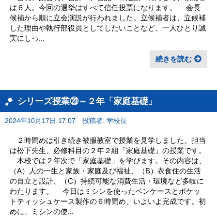
は６人。今回の選挙はすべて信任投票になります。 会長
候補から順に立会演説が行われました。立候補者は、立候補
した理由や執行部役員としてしたいことなど、一人ひとり誠
実にしっ...
続きを読む
シリーズ授業⑳～２年「家庭基礎」
2024年10月17日 17:07
投稿者: 学校長
２時間めは引き続き被服教室で授業を見学しました。担当
は松下先生、必修科目の２年２組「家庭基礎」の授業です。
本校では２年次で「家庭基礎」を学びます。その内容は、
（A）人の一生と家族・家庭及び福祉、（B）衣食住の生活
の自立と設計、（C）持続可能な消費生活・環境など多岐に
わたります。 今日はミシンを使ったペンケースとポケッ
トティッシュケース製作の６時間め、いよいよ完成です。初
めに、ミシンの使...