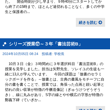
た。 開会時刻が少し早まり、９時40分にスタートしてか
ら終了の15時まで、ほとんど途切れることなく、多くの中学
生と保護者の...
続きを読む
シリーズ授業⑰～３年「書法芸術B」
2024年10月05日 08:24
投稿者: 学校長
10月３日（金）３時間めに３年選択科目「書法芸術B」の
授業を見学しました。担当は矢野先生、ソレイユの生徒も一
緒に13人が学んでいます。 今回の課題は「倣書のセラミ
ックボードを作る」～倣書とは、古典の書風をモチーフに自
分の書を書くことで、授業では、角張った点画と鋭い起筆と
切れの良い収筆が特徴の牛橛造像記（ぎゅうけつぞうぞう
き）、線に丸みがあり、S字の線とやや横広の字形が特徴の
鄭義下碑（ていぎか...