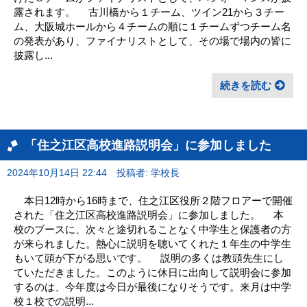
露されます。 古川橋から１チーム、ツイン21から３チー
ム、大阪城ホールから４チームの順に１チームずつチーム名
の発表があり、ファイナリストとして、その場で場内の皆に
披露し...
続きを読む
「住之江区高校進路説明会」に参加しました
2024年10月14日 22:44
投稿者: 学校長
本日12時から16時まで、住之江区役所２階フロアーで開催
された「住之江区高校進路説明会」に参加しました。 本
校のブースに、次々と途切れることなく中学生と保護者の方
が来られました。熱心に説明を聴いてくれた１年生の中学生
もいて頭が下がる思いです。 説明の多くは教頭先生にし
ていただきました。このように休日に出向して説明会に参加
するのは、今年度は今日が最後になりそうです。来月は中学
校１校での説明...