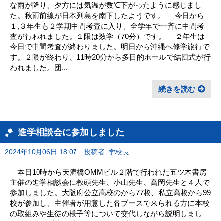
な雨が降り、夕方には気温が数℃下がったように感じまし
た。秋雨前線が日本列島を南下したようです。 今日から
１,３年生も２学期中間考査に入り、全学年で一斉に中間考
査が行われました。１限は数学（70分）です。 ２年生は
今日で中間考査が終わりました。明日から沖縄へ修学旅行で
す。２限が終わり、11時20分から多目的ホールで結団式が行
われました。団...
続きを読む
進学相談会に参加しました
2024年10月06日 18:07
投稿者: 学校長
本日10時から天満橋OMMビル２階で行われた五ツ木書房
主催の進学相談会に教頭先生、小山先生、高岡先生と４人で
参加しました。大阪府公立高校のから77校、私立高校から99
校が参加し、主催者が用意した各ブースで来られる方に本校
の取組みや生徒の様子等について交代しながら説明しまし