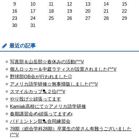
9
10
11
12
13
14
15
16
17
18
19
20
21
22
23
24
25
26
27
28
29
30
31
最近の記事
写真部＆山岳部☆春休みの活動(^^)/
個人ロッカー＆中庭ラティスが設置されました(^^)/
野球部OB会が行われました⚾
アメリカ語学研修☆無事帰阪しました(^^)/
スマイルカップ🏸２位(^^)/
やり投げ☆頑張ってます
Kamiak高校にて☆アメリカ語学研修
春期講習会✍頑張ってます✍
バドミントン部🏸合同練習会
78期（総合学科28期）卒業生の皆さん有難うございました
(^^)/