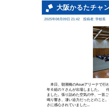
大阪かるたチャ
2025年08月09日 21:42
投稿者: 学校長
本日、朝潮橋のAsueアリーナで行
年６組のＹさんが出場しました。 
ました。張り詰めた空気の中、一首ご
鳴り響き、凄い迫力だったとのこと。
さに感心されていました...