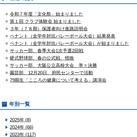
令和７年度「文化祭」始まりました
第１回 クラブ体験会 始まりました
３年（７８期）保護者向け進路説明会
ペナント（全学年対抗バレーボール大会）結果発表
ペナント（全学年対抗バレーボール大会）が始まりました
サッカー部、春季大会1次予選2回戦
硬式野球部、春の公式戦、惜敗
サッカー部、大阪公立高校大会、準々決勝
園芸部、12月20日、府民センターで活動
79期生「こころの健康について考える」講演会
年別一覧
2025年 (8)
2024年 (66)
2023年 (117)