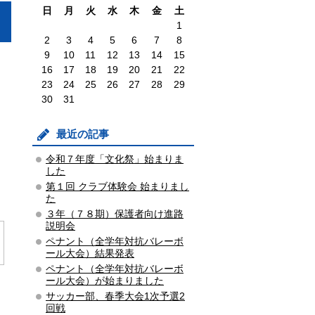
日
月
火
水
木
金
土
1
2
3
4
5
6
7
8
9
10
11
12
13
14
15
16
17
18
19
20
21
22
23
24
25
26
27
28
29
30
31
最近の記事
令和７年度「文化祭」始まりま
した
第１回 クラブ体験会 始まりまし
た
３年（７８期）保護者向け進路
説明会
ペナント（全学年対抗バレーボ
ール大会）結果発表
ペナント（全学年対抗バレーボ
ール大会）が始まりました
サッカー部、春季大会1次予選2
回戦