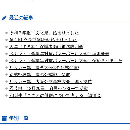
最近の記事
令和７年度「文化祭」始まりました
第１回 クラブ体験会 始まりました
３年（７８期）保護者向け進路説明会
ペナント（全学年対抗バレーボール大会）結果発表
ペナント（全学年対抗バレーボール大会）が始まりました
サッカー部、春季大会1次予選2回戦
硬式野球部、春の公式戦、惜敗
サッカー部、大阪公立高校大会、準々決勝
園芸部、12月20日、府民センターで活動
79期生「こころの健康について考える」講演会
年別一覧