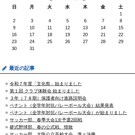
日
月
火
水
木
金
土
1
2
3
4
5
6
7
8
9
10
11
12
13
14
15
16
17
18
19
20
21
22
23
24
25
26
27
28
29
30
31
最近の記事
令和７年度「文化祭」始まりました
第１回 クラブ体験会 始まりました
３年（７８期）保護者向け進路説明会
ペナント（全学年対抗バレーボール大会）結果発表
ペナント（全学年対抗バレーボール大会）が始まりました
サッカー部、春季大会1次予選2回戦
硬式野球部、春の公式戦、惜敗
サッカー部、大阪公立高校大会、準々決勝