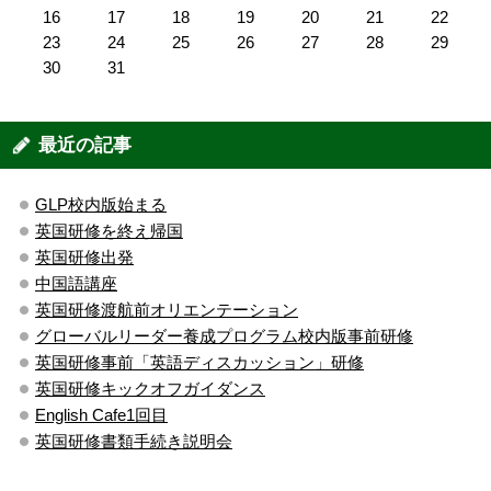
16
17
18
19
20
21
22
23
24
25
26
27
28
29
30
31
最近の記事
GLP校内版始まる
英国研修を終え帰国
英国研修出発
中国語講座
英国研修渡航前オリエンテーション
グローバルリーダー養成プログラム校内版事前研修
英国研修事前「英語ディスカッション」研修
英国研修キックオフガイダンス
English Cafe1回目
英国研修書類手続き説明会