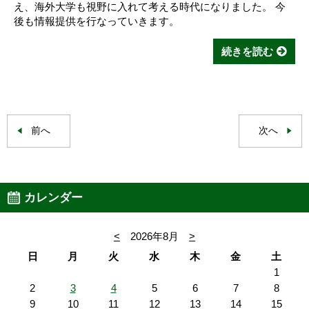
え、海外大学も視野に入れて考える時代になりました。 今
後も情報提供を行なっていきます。
続きを読む
前へ
次へ
カレンダー
<
2026年8月
>
日
月
火
水
木
金
土
1
2
3
4
5
6
7
8
9
10
11
12
13
14
15