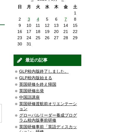
日
月
火
水
木
金
土
1
2
3
4
5
6
7
8
9
10
11
12
13
14
15
16
17
18
19
20
21
22
23
24
25
26
27
28
29
30
31
最近の記事
GLP校内版終了しました。
GLP校内版始まる
英国研修を終え帰国
英国研修出発
中国語講座
英国研修渡航前オリエンテーシ
ョン
グローバルリーダー養成プログ
ラム校内版事前研修
英国研修事前「英語ディスカッ
ション」研修