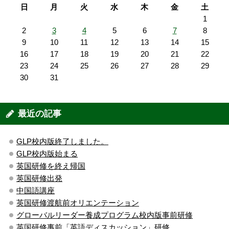
日
月
火
水
木
金
土
1
2
3
4
5
6
7
8
9
10
11
12
13
14
15
16
17
18
19
20
21
22
23
24
25
26
27
28
29
30
31
最近の記事
GLP校内版終了しました。
GLP校内版始まる
英国研修を終え帰国
英国研修出発
中国語講座
英国研修渡航前オリエンテーション
グローバルリーダー養成プログラム校内版事前研修
英国研修事前「英語ディスカッション」研修