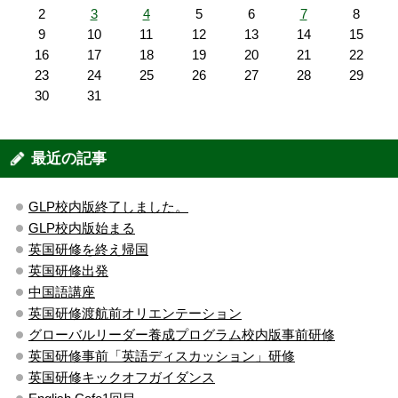
2
3
4
5
6
7
8
9
10
11
12
13
14
15
16
17
18
19
20
21
22
23
24
25
26
27
28
29
30
31
最近の記事
GLP校内版終了しました。
GLP校内版始まる
英国研修を終え帰国
英国研修出発
中国語講座
英国研修渡航前オリエンテーション
グローバルリーダー養成プログラム校内版事前研修
英国研修事前「英語ディスカッション」研修
英国研修キックオフガイダンス