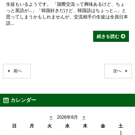
生徒もいるようです。 「国際交流って興味あるけど、ちょ
っと英語が...」「韓国好きだけど、韓国語はちょっと...」と
思ってしまうかもしれませんが、交流相手の生徒は全員日本
語...
続きを読む
前へ
次へ
カレンダー
<
2026年8月
>
日
月
火
水
木
金
土
1