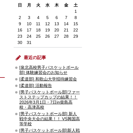
日
月
火
水
木
金
土
1
2
3
4
5
6
7
8
9
10
11
12
13
14
15
16
17
18
19
20
21
22
23
24
25
26
27
28
29
30
31
最近の記事
[泉北高校男子バスケットボール
部] 体験練習会のお知らせ
[柔道部] 和歌山大学招待練習会
[柔道部] 活動報告
[男子バスケットボール部]ファー
ストステップカップの結果！！
2026年3月1日・7日in柴島高
校・高津高校
[男子バスケットボール部] 新人
戦中央大会の結果！！ VS興国高
等学校
[男子バスケットボール部]新人戦