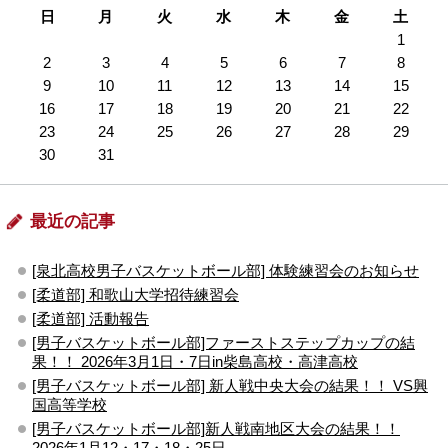
日
月
火
水
木
金
土
1
2
3
4
5
6
7
8
9
10
11
12
13
14
15
16
17
18
19
20
21
22
23
24
25
26
27
28
29
30
31
最近の記事
[泉北高校男子バスケットボール部] 体験練習会のお知らせ
[柔道部] 和歌山大学招待練習会
[柔道部] 活動報告
[男子バスケットボール部]ファーストステップカップの結
果！！ 2026年3月1日・7日in柴島高校・高津高校
[男子バスケットボール部] 新人戦中央大会の結果！！ VS興
国高等学校
[男子バスケットボール部]新人戦南地区大会の結果！！
2026年1月12・17・18・25日