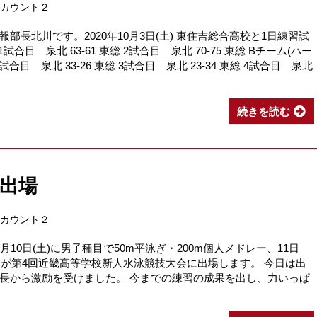
アカウント２
長北川です。2020年10月3日(土) 東住吉総合高校と1日練習試
合目 泉北 63-61 東総 2試合目 泉北 70-75 東総 Bチーム(ハー
2試合目 泉北 33-26 東総 3試合目 泉北 23-34 東総 4試合目 泉北
続きを読む
会出場
アカウント２
10日(土)に男子種目で50m平泳ぎ・200m個人メドレー、11日
3名が第4回近畿高等学校新人水泳競技大会に出場します。 今日は出
長から激励を受けました。 今までの練習の成果を出し、力いっぱ