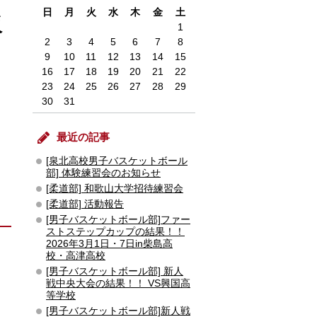
日
月
火
水
木
金
土
阪
1
2
3
4
5
6
7
8
9
10
11
12
13
14
15
16
17
18
19
20
21
22
23
24
25
26
27
28
29
30
31
最近の記事
[泉北高校男子バスケットボール
部] 体験練習会のお知らせ
[柔道部] 和歌山大学招待練習会
[柔道部] 活動報告
[男子バスケットボール部]ファー
ストステップカップの結果！！
2026年3月1日・7日in柴島高
校・高津高校
[男子バスケットボール部] 新人
戦中央大会の結果！！ VS興国高
等学校
[男子バスケットボール部]新人戦