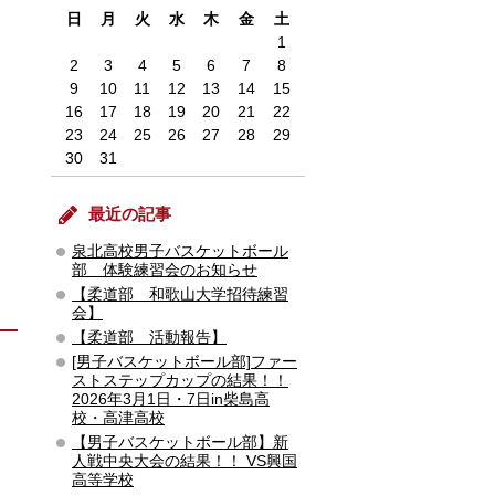
日
月
火
水
木
金
土
1
2
3
4
5
6
7
8
9
10
11
12
13
14
15
16
17
18
19
20
21
22
23
24
25
26
27
28
29
30
31
最近の記事
泉北高校男子バスケットボール
部 体験練習会のお知らせ
【柔道部 和歌山大学招待練習
会】
【柔道部 活動報告】
[男子バスケットボール部]ファー
ストステップカップの結果！！
2026年3月1日・7日in柴島高
校・高津高校
【男子バスケットボール部】新
人戦中央大会の結果！！ VS興国
高等学校