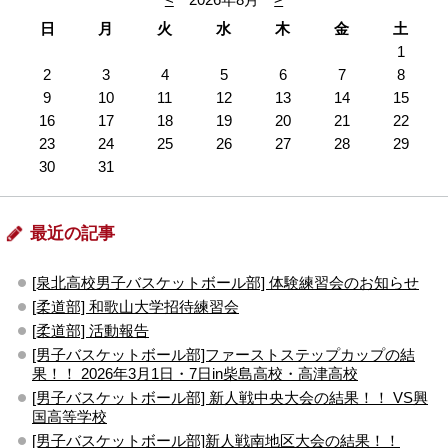
日
月
火
水
木
金
土
1
2
3
4
5
6
7
8
9
10
11
12
13
14
15
16
17
18
19
20
21
22
23
24
25
26
27
28
29
30
31
最近の記事
[泉北高校男子バスケットボール部] 体験練習会のお知らせ
[柔道部] 和歌山大学招待練習会
[柔道部] 活動報告
[男子バスケットボール部]ファーストステップカップの結
果！！ 2026年3月1日・7日in柴島高校・高津高校
[男子バスケットボール部] 新人戦中央大会の結果！！ VS興
国高等学校
[男子バスケットボール部]新人戦南地区大会の結果！！