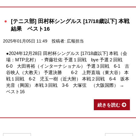
[テニス部] 田村杯シングルス [17/18歳以下] 本戦
結果 ベスト16
2025年01月05日 11:49
投稿者: 広報担当
●2024年12月28日 田村杯シングルス [17/18歳以下] 本戦（会
場：MTP北村） ・齊藤壮佑 予選１回戦 bye 予選２回戦
6-0 大田将裕（インターナショナル） 予選３回戦 6-1 古
谷映人（大教天） 予選決勝 6-2 上野直哉（東大谷） 本
戦１回戦 6-2 児玉一樹（近大附） 本戦２回戦 6-4 坂本
光音（興国） 本戦３回戦 3-6 大塚弦 （大阪国際） →
ベスト16
続きを読む