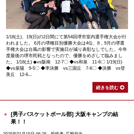
1/18(土)、19(日)の2日間にて第54回堺市室内選手権大会が行
われました。 6月の堺種目別優勝大会は4位、8，9月の堺選
手権大会は台風の影響で実施日が減り表彰なしでした。今年
度最後の堺市民戦となったので、優勝をめざして臨みまし
た。 1/18(土) ◆vs阪南 12-7〇 ◆vs和泉 11-6〇 1/19(日)
◆vs泉陽 9-5〇 ◆準決勝 vs三国丘 7-6〇 ◆決勝 vs登
美丘 12-6...
続きを読む
[男子バスケットボール部] 大阪キャンプの結
果！！
2025年01月15日 06:25
投稿者: 広報担当