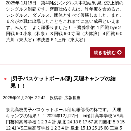
2025年 1月19日 第4学区シングルス本戦結果 泉北史上初の
シングルス制覇です。齊藤壮佑くんは、昨年度を含めると、
シングルス、ダブルス、団体とすべて優勝しました。また、
６名が本戦に出場したこともこれまでに無い成果といえま
す。みんな、よく頑張りました！ ・齊藤壮佑 １回戦 bye２
回戦 6-0 小泉（和泉）３回戦 6-0 寺岡（大体浪）４回戦 6-0
荒川（東大谷）準決勝 6-1上野（東大谷）...
続きを読む
[男子バスケットボール部] 天理キャンプの結
果！！
2025年01月20日 22:42
投稿者: 広報担当
泉北高校男子バスケットボール部広報部長の柊です。 天理
キャンプの結果！！ 2024年12月27日 in桜井高等学校 VS高
円芸術高等学校 1 2 3 4 計 泉北 24 18 8 17 67 高円芸術 5 9 15
12 41 VS三重高等学校 1 2 3 4 計 泉北 15 13 25 15 68 三重 5