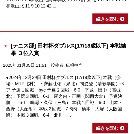
和歌山北 11 9 10 12 42 ...
続きを読む
[テニス部] 田村杯ダブルス[17/18歳以下] 本戦結
果 ３位入賞
2025年01月05日 11:51
投稿者: 広報担当
●2024年12月29日 田村杯ダブルス [17/18歳以下] 本戦（会
場：MTP北村） ・齊藤壮佑（泉北）間悠登（清教学園）ペ
ア 予選１回戦 bye 予選２回戦 6-0 平城・田中（高槻
北） 予選３回戦 6-1 尾之内・正岡（関西大倉） 予選決
勝 6-1 鳴瀬・久保（三島） 本戦１回戦 6-0 山本・
西野（大産附） 本戦２回戦 7-6(6) 橋本・大塚（大阪国
際） 本戦３回戦 6-4 北川・...
続きを読む