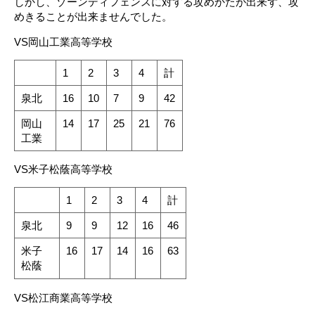
しかし、ゾーンディフェンスに対する攻めかたが出来ず、攻
めきることが出来ませんでした。
VS岡山工業高等学校
1
2
3
4
計
泉北
16
10
7
9
42
岡山
14
17
25
21
76
工業
VS米子松蔭高等学校
1
2
3
4
計
泉北
9
9
12
16
46
米子
16
17
14
16
63
松蔭
VS松江商業高等学校