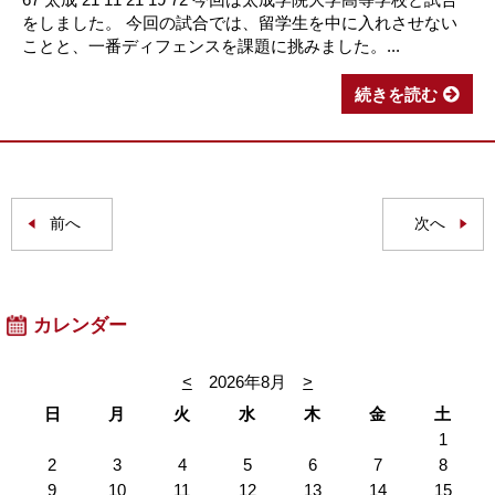
をしました。 今回の試合では、留学生を中に入れさせない
ことと、一番ディフェンスを課題に挑みました。...
続きを読む
前へ
次へ
カレンダー
<
2026年8月
>
日
月
火
水
木
金
土
1
2
3
4
5
6
7
8
9
10
11
12
13
14
15