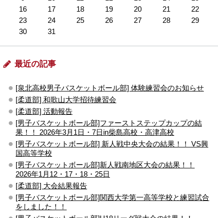
16
17
18
19
20
21
22
23
24
25
26
27
28
29
30
31
最近の記事
[泉北高校男子バスケットボール部] 体験練習会のお知らせ
[柔道部] 和歌山大学招待練習会
[柔道部] 活動報告
[男子バスケットボール部]ファーストステップカップの結
果！！ 2026年3月1日・7日in柴島高校・高津高校
[男子バスケットボール部] 新人戦中央大会の結果！！ VS興
国高等学校
[男子バスケットボール部]新人戦南地区大会の結果！！
2026年1月12・17・18・25日
[柔道部] 大会結果報告
[男子バスケットボール部]関西大学第一高等学校と練習試合
をしました！！