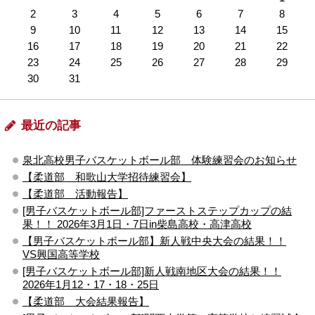
2
3
4
5
6
7
8
9
10
11
12
13
14
15
16
17
18
19
20
21
22
23
24
25
26
27
28
29
30
31
最近の記事
泉北高校男子バスケットボール部 体験練習会のお知らせ
【柔道部 和歌山大学招待練習会】
【柔道部 活動報告】
[男子バスケットボール部]ファーストステップカップの結
果！！ 2026年3月1日・7日in柴島高校・高津高校
【男子バスケットボール部】新人戦中央大会の結果！！
VS興国高等学校
[男子バスケットボール部]新人戦南地区大会の結果！！
2026年1月12・17・18・25日
【柔道部 大会結果報告】