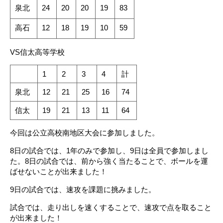
泉北
24
20
20
19
83
高石
12
18
19
10
59
VS信太高等学校
1
2
3
4
計
泉北
12
21
25
16
74
信太
19
21
13
11
64
今回は公立高校南地区大会に参加しました。
8日の試合では、1年のみで参加し、9日は全員で参加しまし
た。8日の試合では、前から強く当たることで、ボールを運
ばせないことが出来ました！
9日の試合では、速攻を課題に挑みました。
試合では、走り出しを速くすることで、速攻で点を取ること
が出来ました！