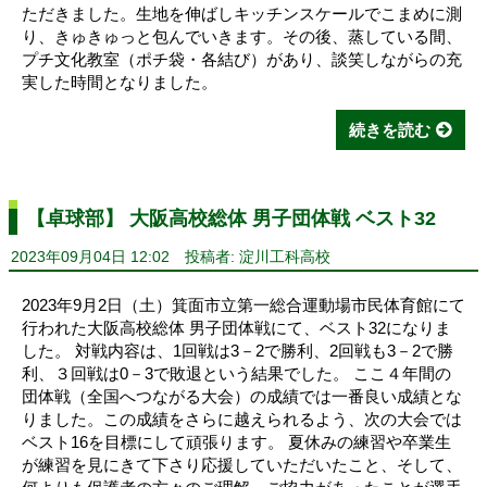
ただきました。生地を伸ばしキッチンスケールでこまめに測
り、きゅきゅっと包んでいきます。その後、蒸している間、
プチ文化教室（ポチ袋・各結び）があり、談笑しながらの充
実した時間となりました。
続きを読む
【卓球部】 大阪高校総体 男子団体戦 ベスト32
2023年09月04日 12:02
投稿者: 淀川工科高校
2023年9月2日（土）箕面市立第一総合運動場市民体育館にて
行われた大阪高校総体 男子団体戦にて、ベスト32になりま
した。 対戦内容は、1回戦は3－2で勝利、2回戦も3－2で勝
利、３回戦は0－3で敗退という結果でした。 ここ４年間の
団体戦（全国へつながる大会）の成績では一番良い成績とな
りました。この成績をさらに越えられるよう、次の大会では
ベスト16を目標にして頑張ります。 夏休みの練習や卒業生
が練習を見にきて下さり応援していただいたこと、そして、