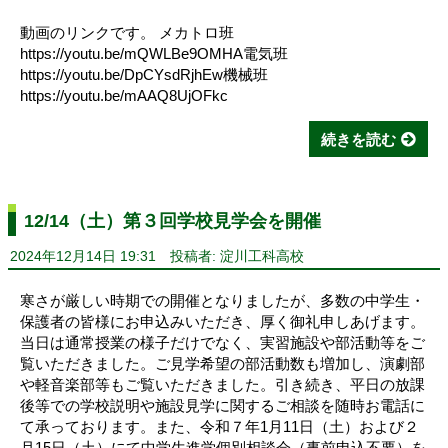
動画のリンクです。 メカトロ班
https://youtu.be/mQWLBe9OMHA電気班
https://youtu.be/DpCYsdRjhEw機械班
https://youtu.be/mAAQ8UjOFkc
続きを読む
12/14（土）第３回学校見学会を開催
2024年12月14日 19:31
投稿者: 淀川工科高校
寒さが厳しい時期での開催となりましたが、多数の中学生・
保護者の皆様にお申込みいただき、厚く御礼申しあげます。
当日は通常授業の様子だけでなく、実習施設や部活動等をご
覧いただきました。ご見学希望の部活動数も増加し、演劇部
や軽音楽部等もご覧いただきました。引き続き、平日の放課
後等での学校説明や施設見学に関するご相談を随時お電話に
て承っております。また、令和７年1月11日（土）および２
月15日（土）にて中学生進学個別相談会（事前申込不要）を