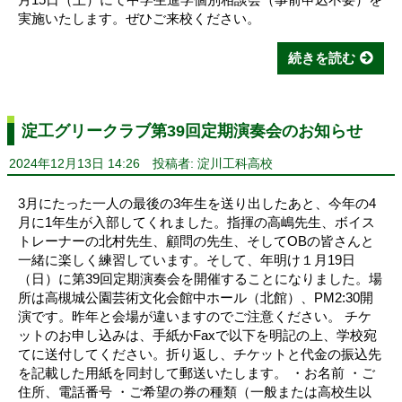
実施いたします。ぜひご来校ください。
続きを読む
淀工グリークラブ第39回定期演奏会のお知らせ
2024年12月13日 14:26
投稿者: 淀川工科高校
3月にたった一人の最後の3年生を送り出したあと、今年の4
月に1年生が入部してくれました。指揮の高嶋先生、ボイス
トレーナーの北村先生、顧問の先生、そしてOBの皆さんと
一緒に楽しく練習しています。そして、年明け１月19日
（日）に第39回定期演奏会を開催することになりました。場
所は高槻城公園芸術文化会館中ホール（北館）、PM2:30開
演です。昨年と会場が違いますのでご注意ください。 チケ
ットのお申し込みは、手紙かFaxで以下を明記の上、学校宛
てに送付してください。折り返し、チケットと代金の振込先
を記載した用紙を同封して郵送いたします。 ・お名前 ・ご
住所、電話番号 ・ご希望の券の種類（一般または高校生以