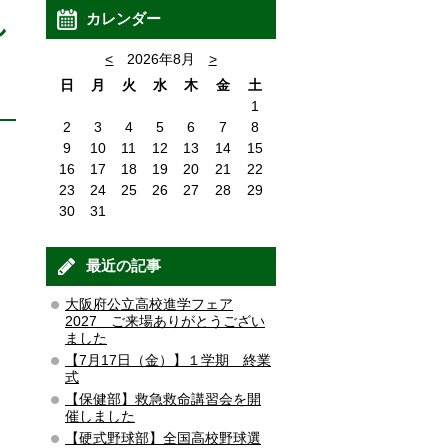
し
カレンダー
<
2026年8月
>
日
月
火
水
木
金
土
1
2
3
4
5
6
7
8
9
10
11
12
13
14
15
16
17
18
19
20
21
22
23
24
25
26
27
28
29
30
31
最近の記事
大阪府公立高校進学フェア
2027 ご来場ありがとうござい
ました
【7月17日（金）】１学期 終業
式
【保健部】救急救命講習会を開
催しました
【硬式野球部】全国高校野球選