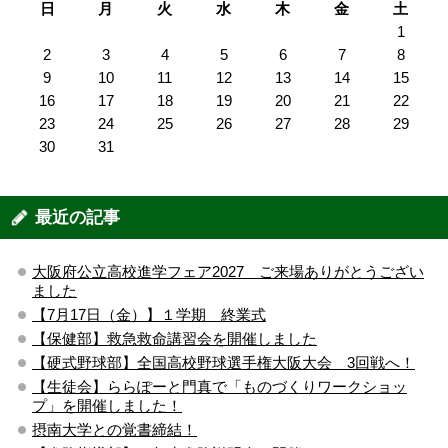
日
月
火
水
木
金
土
1
2
3
4
5
6
7
8
9
10
11
12
13
14
15
16
17
18
19
20
21
22
23
24
25
26
27
28
29
30
31
最近の記事
大阪府公立高校進学フェア2027 ご来場ありがとうござい
ました
【7月17日（金）】１学期 終業式
【保健部】救急救命講習会を開催しました
【硬式野球部】全国高校野球選手権大阪大会 3回戦へ！
【生徒会】ららぽーと門真で「ものづくりワークショッ
プ」を開催しました！
摂南大学との覚書締結！