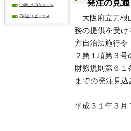
発注の見通
中学生のみなさまへ
刀根山トピックス
大阪府立刀根山
務の提供を受け
方自治法施行令
２第１項第３号
財務規則第６１
までの発注見込
平成３１年３月