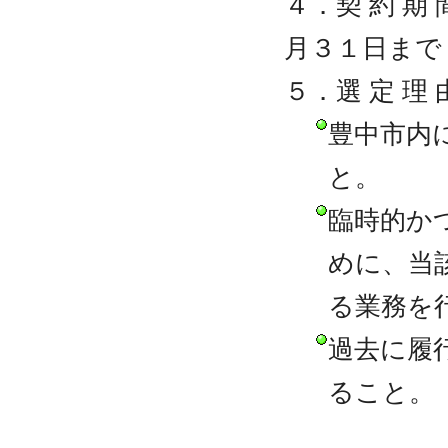
４．契 約 
月３１日まで
５．選 定 理 
豊中市内
と。
臨時的か
めに、当
る業務を
過去に履
ること。