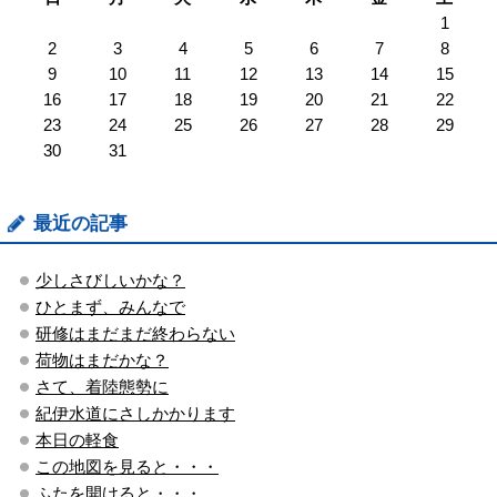
1
2
3
4
5
6
7
8
9
10
11
12
13
14
15
16
17
18
19
20
21
22
23
24
25
26
27
28
29
30
31
最近の記事
少しさびしいかな？
ひとまず、みんなで
研修はまだまだ終わらない
荷物はまだかな？
さて、着陸態勢に
紀伊水道にさしかかります
本日の軽食
この地図を見ると・・・
ふたを開けると・・・