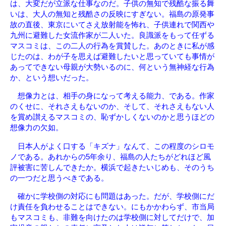
は、大変だが立派な仕事なのだ。子供の無知で残酷な振る舞
いは、大人の無知と残酷さの反映にすぎない。福島の原発事
故の直後、東京にいてさえ放射能を怖れ、子供連れで関西や
九州に避難した女流作家が二人いた。良識派をもって任ずる
マスコミは、この二人の行為を賞賛した。あのときに私が感
じたのは、わが子を思えば避難したいと思っていても事情が
あってできない母親が大勢いるのに、何という無神経な行為
か、という想いだった。
想像力とは、相手の身になって考える能力、である。作家
のくせに、それさえもないのか、そして、それさえもない人
を賞め讃えるマスコミの、恥ずかしくないのかと思うほどの
想像力の欠如。
日本人がよく口する「キズナ」なんて、この程度のシロモ
ノである。あれからの5年余り、福島の人たちがどれほど風
評被害に苦しんできたか。横浜で起きたいじめも、そのうち
の一つだと思うべきである。
確かに学校側の対応にも問題はあった。だが、学校側にだ
け責任を負わせることはできない。にもかかわらず、市当局
もマスコミも、非難を向けたのは学校側に対してだけで、加