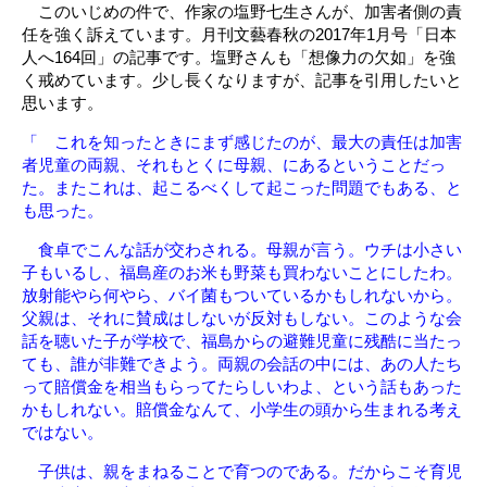
このいじめの件で、作家の塩野七生さんが、加害者側の責
任を強く訴えています。月刊文藝春秋の2017年1月号「日本
人へ164回」の記事です。塩野さんも「想像力の欠如」を強
く戒めています。少し長くなりますが、記事を引用したいと
思います。
「 これを知ったときにまず感じたのが、最大の責任は加害
者児童の両親、それもとくに母親、にあるということだっ
た。またこれは、起こるべくして起こった問題でもある、と
も思った。
食卓でこんな話が交わされる。母親が言う。ウチは小さい
子もいるし、福島産のお米も野菜も買わないことにしたわ。
放射能やら何やら、バイ菌もついているかもしれないから。
父親は、それに賛成はしないが反対もしない。このような会
話を聴いた子が学校で、福島からの避難児童に残酷に当たっ
ても、誰が非難できよう。両親の会話の中には、あの人たち
って賠償金を相当もらってたらしいわよ、という話もあった
かもしれない。賠償金なんて、小学生の頭から生まれる考え
ではない。
子供は、親をまねることで育つのである。だからこそ育児