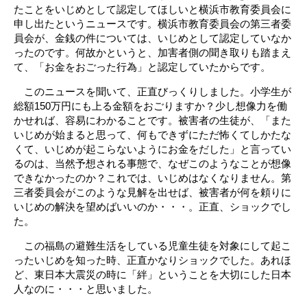
たことをいじめとして認定してほしいと横浜市教育委員会に
申し出たというニュースです。横浜市教育委員会の第三者委
員会が、金銭の件については、いじめとして認定していなか
ったのです。何故かというと、加害者側の聞き取りも踏まえ
て、「お金をおごった行為」と認定していたからです。
このニュースを聞いて、正直びっくりしました。小学生が
総額150万円にも上る金額をおごりますか？少し想像力を働
かせれば、容易にわかることです。被害者の生徒が、「また
いじめが始まると思って、何もできずにただ怖くてしかたな
くて、いじめが起こらないようにお金をだした」と言ってい
るのは、当然予想される事態で、なぜこのようなことが想像
できなかったのか？これでは、いじめはなくなりません。第
三者委員会がこのような見解を出せば、被害者が何を頼りに
いじめの解決を望めばいいのか・・・。正直、ショックでし
た。
この福島の避難生活をしている児童生徒を対象にして起こ
ったいじめを知った時、正直かなりショックでした。あれほ
ど、東日本大震災の時に「絆」ということを大切にした日本
人なのに・・・と思いました。