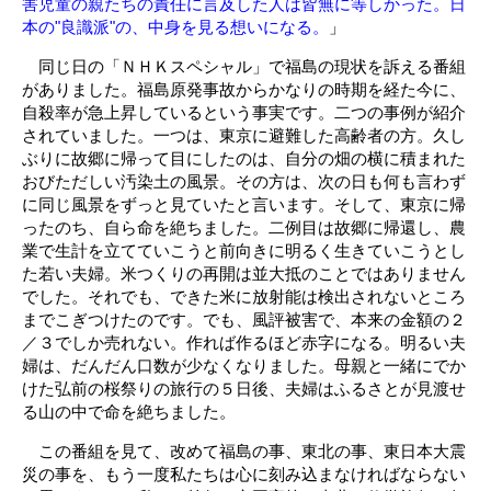
害児童の親たちの責任に言及した人は皆無に等しかった。日
本の"良識派"の、中身を見る想いになる。
」
同じ日の「ＮＨＫスペシャル」で福島の現状を訴える番組
がありました。福島原発事故からかなりの時期を経た今に、
自殺率が急上昇しているという事実です。二つの事例が紹介
されていました。一つは、東京に避難した高齢者の方。久し
ぶりに故郷に帰って目にしたのは、自分の畑の横に積まれた
おびただしい汚染土の風景。その方は、次の日も何も言わず
に同じ風景をずっと見ていたと言います。そして、東京に帰
ったのち、自ら命を絶ちました。二例目は故郷に帰還し、農
業で生計を立てていこうと前向きに明るく生きていこうとし
た若い夫婦。米つくりの再開は並大抵のことではありません
でした。それでも、できた米に放射能は検出されないところ
までこぎつけたのです。でも、風評被害で、本来の金額の２
／３でしか売れない。作れば作るほど赤字になる。明るい夫
婦は、だんだん口数が少なくなりました。母親と一緒にでか
けた弘前の桜祭りの旅行の５日後、夫婦はふるさとが見渡せ
る山の中で命を絶ちました。
この番組を見て、改めて福島の事、東北の事、東日本大震
災の事を、もう一度私たちは心に刻み込まなければならない