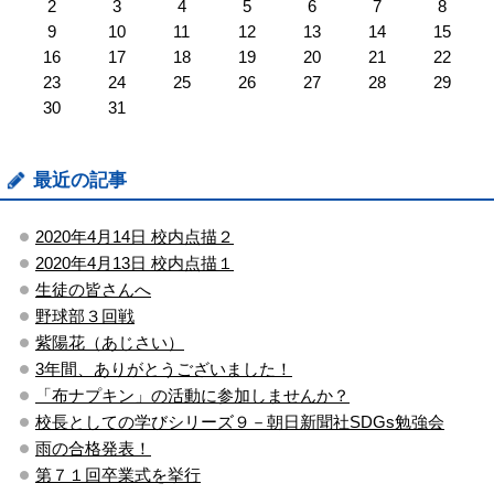
2
3
4
5
6
7
8
9
10
11
12
13
14
15
16
17
18
19
20
21
22
23
24
25
26
27
28
29
30
31
最近の記事
2020年4月14日 校内点描２
2020年4月13日 校内点描１
生徒の皆さんへ
野球部３回戦
紫陽花（あじさい）
3年間、ありがとうございました！
「布ナプキン」の活動に参加しませんか？
校長としての学びシリーズ９－朝日新聞社SDGs勉強会
雨の合格発表！
第７１回卒業式を挙行