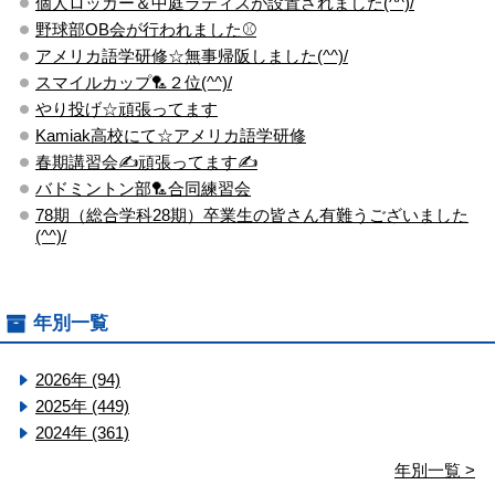
個人ロッカー＆中庭ラティスが設置されました(^^)/
野球部OB会が行われました⚾
アメリカ語学研修☆無事帰阪しました(^^)/
スマイルカップ🏸２位(^^)/
やり投げ☆頑張ってます
Kamiak高校にて☆アメリカ語学研修
春期講習会✍頑張ってます✍
バドミントン部🏸合同練習会
78期（総合学科28期）卒業生の皆さん有難うございました
(^^)/
年別一覧
2026年 (94)
2025年 (449)
2024年 (361)
年別一覧 >