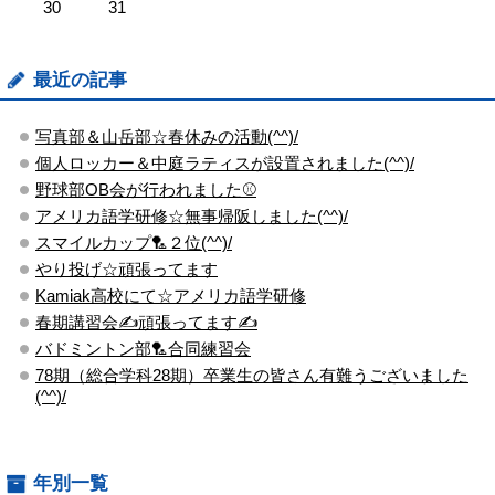
30
31
最近の記事
写真部＆山岳部☆春休みの活動(^^)/
個人ロッカー＆中庭ラティスが設置されました(^^)/
野球部OB会が行われました⚾
アメリカ語学研修☆無事帰阪しました(^^)/
スマイルカップ🏸２位(^^)/
やり投げ☆頑張ってます
Kamiak高校にて☆アメリカ語学研修
春期講習会✍頑張ってます✍
バドミントン部🏸合同練習会
78期（総合学科28期）卒業生の皆さん有難うございました
(^^)/
年別一覧