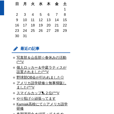
日
月
火
水
木
金
土
1
2
3
4
5
6
7
8
9
10
11
12
13
14
15
16
17
18
19
20
21
22
23
24
25
26
27
28
29
30
31
最近の記事
写真部＆山岳部☆春休みの活動
(^^)/
個人ロッカー＆中庭ラティスが
設置されました(^^)/
野球部OB会が行われました⚾
アメリカ語学研修☆無事帰阪し
ました(^^)/
スマイルカップ🏸２位(^^)/
やり投げ☆頑張ってます
Kamiak高校にて☆アメリカ語学
研修