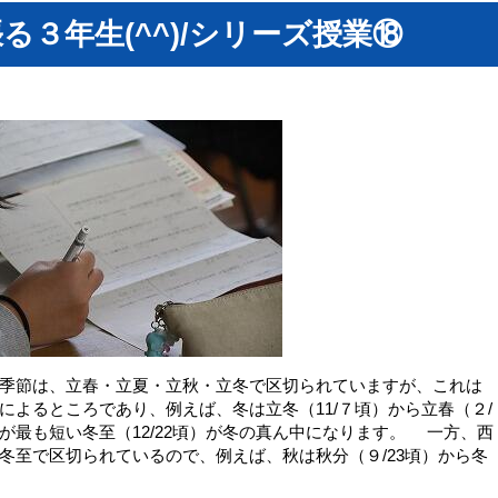
る３年生(^^)/シリーズ授業⑱
季節は、立春・立夏・立秋・立冬で区切られていますが、これは
によるところであり、例えば、冬は立冬（11/７頃）から立春（２/
が最も短い冬至（12/22頃）が冬の真ん中になります。 一方、西
冬至で区切られているので、例えば、秋は秋分（９/23頃）から冬