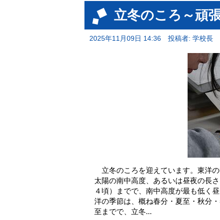
立冬のころ～頑張
2025年11月09日 14:36
投稿者: 学校長
立冬のころを迎えています。東洋の
太陽の南中高度、あるいは昼夜の長さ
４頃）までで、南中高度が最も低く昼
洋の季節は、概ね春分・夏至・秋分・
至までで、立冬...