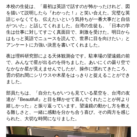
本校の生徒は、「最初は英語で話すのが怖かったけれど、図
を描いて説明したら『わかった！』と笑い合えた。完璧な英
語じゃなくても、伝えたいという気持ちが一番大事だと自信
がついた」と話してくれました。台湾の生徒も、「日本の学
生は仕事に対してすごく真面目で、刺激を受けた。明日から
はもっと英語でニュースを読んで、世界に目を向けたい」と
アンケートに力強い決意を書いてくれました。
夜は理科研究部による天体観測会です。駐車場の望遠鏡の前
で、みんなで星が出るのを待ちました。あいにくの曇り空で
なかなか星が見えませんでしたが、操作に慣れてきたころ、
雲の切れ間にシリウスや木星をはっきりと捉えることができ
ました。
部員たちは、「自分たちがいつも見ている星空を、台湾の友
達が『Beautiful!』と目を輝かせて喜んでくれたことが何より
嬉しかった」と振り返っています。望遠鏡の動かし方を教え
る難しさと、一緒に感動を分かち合う喜び。その両方を感じ
られた、大切な時間になりました。