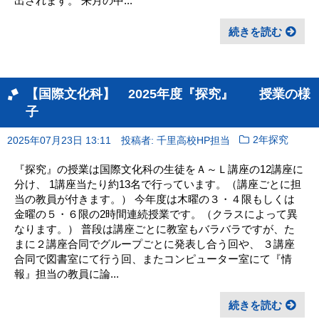
出されます。 来月の中...
続きを読む
【国際文化科】 2025年度『探究』 授業の様
子
2025年07月23日 13:11
投稿者: 千里高校HP担当
2年探究
『探究』の授業は国際文化科の生徒をＡ～Ｌ講座の12講座に
分け、 1講座当たり約13名で行っています。（講座ごとに担
当の教員が付きます。） 今年度は木曜の３・４限もしくは
金曜の５・６限の2時間連続授業です。（クラスによって異
なります。） 普段は講座ごとに教室もバラバラですが、た
まに２講座合同でグループごとに発表し合う回や、 ３講座
合同で図書室にて行う回、またコンピューター室にて『情
報』担当の教員に論...
続きを読む