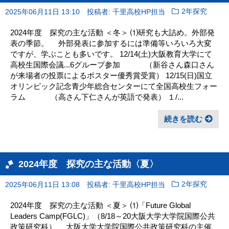
2025年06月11日 13:10
投稿者: 千里高校HP担当
2年探究
2024年度 探究の主な活動 ＜冬＞ ⑴研究も大詰め。外部発
表の季節。 外部発表に参加するには準備等いろいろ大変
ですが、学ぶことも多いです。 12/14(土)大阪教育大学にて
高校生国際会議...6グループ参加 （新谷さん森口さん
が来場者の投票によるポスター優秀賞受賞） 12/15(日)国立
オリンピック記念青少年総合センターにて全国高校生フォー
ラム （高さん下仁さんが英語で発表） １/...
続きを読む
2024年度 探究の主な活動〈夏〉
2025年06月11日 13:08
投稿者: 千里高校HP担当
2年探究
2024年度 探究の主な活動 ＜夏＞ ⑴「Future Global
Leaders Camp(FGLC)」（8/18～20大阪大学大学院国際公共
政策研究科） 大阪大学大学院国際公共政策研究科の主催