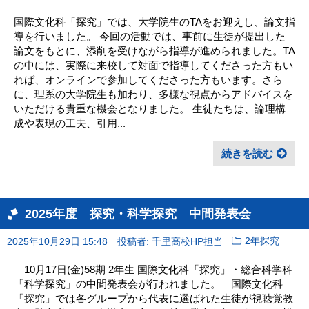
国際文化科「探究」では、大学院生のTAをお迎えし、論文指
導を行いました。 今回の活動では、事前に生徒が提出した
論文をもとに、添削を受けながら指導が進められました。TA
の中には、実際に来校して対面で指導してくださった方もい
れば、オンラインで参加してくださった方もいます。さら
に、理系の大学院生も加わり、多様な視点からアドバイスを
いただける貴重な機会となりました。 生徒たちは、論理構
成や表現の工夫、引用...
続きを読む
2025年度 探究・科学探究 中間発表会
2025年10月29日 15:48
投稿者: 千里高校HP担当
2年探究
10月17日(金)58期 2年生 国際文化科「探究」・総合科学科
「科学探究」の中間発表会が行われました。 国際文化科
「探究」では各グループから代表に選ばれた生徒が視聴覚教