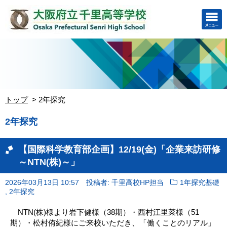
トップ
2年探究
2年探究
【国際科学教育部企画】12/19(金)「企業来訪研修
～NTN(株)～」
2026年03月13日 10:57
投稿者: 千里高校HP担当
1年探究基礎
,
2年探究
NTN(株)様より岩下健様（38期）・西村江里菜様（51
期）・松村侑紀様にご来校いただき、「働くことのリアル」