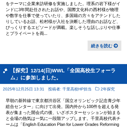
をテーマに企業来訪研修を実施しました。理系の岩下様がイ
ンドに3年間赴任されたお話や、国際文化科の西村様が物理
や数学を仕事で使っていたり、多国籍の方々をアテンドした
りしているお話、松村様が入社を決断した理由のお話など、
びっくりするエピソードが満載。楽しそうな話しぶりや仕事
とプライベートを両...
続きを読む
【探究】12/14(日)WWL「全国高校生フォーラ
ム」に参加しました。
2025年12月25日 13:31
投稿者: 千里高校HP担当
2年探究
早朝の新幹線で東京都渋谷区「国立オリンピック記念青少年
総合センター」に向けて出発。国内外から100件を超える発
表が集まった開会式の後、いざポスターセッションが始まる
と会場の熱気は一気に一段階アップします。千里高校代表チ
ームは「English Education Plan for Lower Grades Reforming