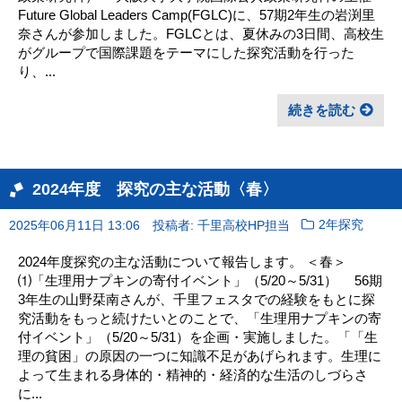
Future Global Leaders Camp(FGLC)に、57期2年生の岩渕里
奈さんが参加しました。FGLCとは、夏休みの3日間、高校生
がグループで国際課題をテーマにした探究活動を行った
り、...
続きを読む
2024年度 探究の主な活動〈春〉
2025年06月11日 13:06
投稿者: 千里高校HP担当
2年探究
2024年度探究の主な活動について報告します。 ＜春＞
⑴「生理用ナプキンの寄付イベント」（5/20～5/31） 56期
3年生の山野栞南さんが、千里フェスタでの経験をもとに探
究活動をもっと続けたいとのことで、「生理用ナプキンの寄
付イベント」（5/20～5/31）を企画・実施しました。「「生
理の貧困」の原因の一つに知識不足があげられます。生理に
よって生まれる身体的・精神的・経済的な生活のしづらさ
に...