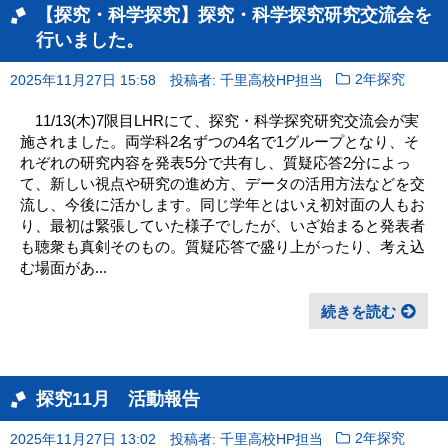
【探究・科学探究】探究・科学探究研究交流会を
行いました。
2025年11月27日 15:58
投稿者: 千里高校HP担当
2年探究
11/13(木)7限目LHRにて、探究・科学探究研究交流会が実
施されました。両学科2名ずつの4名で1グループとなり、そ
れぞれの研究内容を発表5分で共有し、質疑応答2分によっ
て、新しい視点や研究の進め方、データの活用方法などを交
流し、今後に活かします。同じ学年とはいえ初対面の人もお
り、最初は緊張していた様子でしたが、いざ始まると発表者
も聴衆も真剣そのもの。質疑応答で盛り上がったり、考え込
む場面があ...
続きを読む
探究11月 活動報告
2025年11月27日 13:02
投稿者: 千里高校HP担当
2年探究