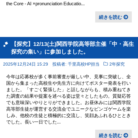
the Core - AI ×pronunciation Educatio...
続きを読む
【探究】12/13(土)関西学院高等部主催「中・高生
探究の集い」に参加しました。
2025年12月24日 15:29
投稿者: 千里高校HP担当
2年探究
今年は応募校が多く事前審査が厳しい中、見事に突破し、全
国から集まった高校生や先生方に向けてポスター発表を行い
ました。「すごく緊張した」と話しながらも、積み重ねてき
た調査の結果や提案を述べる姿は堂々としたもの。質疑応答
でも意味深いやりとりができました。お昼休みには関西学院
高等部生徒が運営する交流会でユニークなビンゴゲームを楽
しみ、他校の生徒と積極的に交流し、笑顔あふれるひととき
でした。長い一日でした...
続きを読む