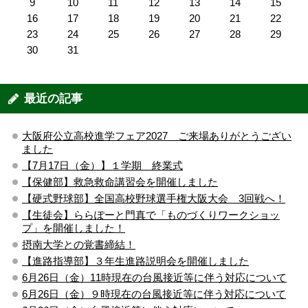
9
10
11
12
13
14
15
16
17
18
19
20
21
22
23
24
25
26
27
28
29
30
31
最近の記事
大阪府公立高校進学フェア2027 ご来場ありがとうござい
ました
【7月17日（金）】１学期 終業式
【保健部】救急救命講習会を開催しました
【硬式野球部】全国高校野球選手権大阪大会 3回戦へ！
【生徒会】ららぽーと門真で「ものづくりワークショッ
プ」を開催しました！
摂南大学との覚書締結！
【進路指導部】３年生進路説明会を開催しました
6月26日（金）11時現在の台風接近等に伴う対応について
6月26日（金）９時現在の台風接近等に伴う対応について