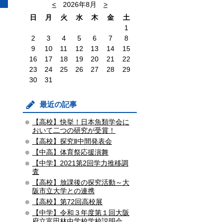
<
2026年8月
>
日
月
火
水
木
金
土
1
2
3
4
5
6
7
8
9
10
11
12
13
14
15
16
17
18
19
20
21
22
23
24
25
26
27
28
29
30
31
最近の記事
【高校】快挙！日本魚類学会に
おいて二つの研究が受賞！
【高校】探究Ⅱ中間発表会
【中高】体育祭応援演舞
【中学】2021第2回学力推移調
査
【高校】放課後の探究活動～大
阪市立大学との連携
【高校】第72回高校展
【中学】令和３年度第１回大阪
府立富田林中学校学校説明会