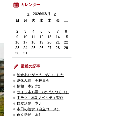
カレンダー
<
2026年8月
>
日
月
火
水
木
金
土
1
2
3
4
5
6
7
8
9
10
11
12
13
14
15
16
17
18
19
20
21
22
23
24
25
26
27
28
29
30
31
最近の記事
給食ありがとうございました
夏休み前 全校集会
情報 本2 専2
ライフ本1 専1（かばんづくり）
工テク 本3 ノベルティ製作
自立活動 本3
本日の給食（自立コース）
自立活動 本1