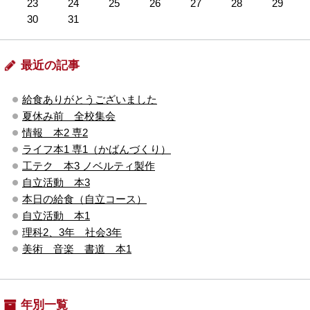
23
24
25
26
27
28
29
30
31
最近の記事
給食ありがとうございました
夏休み前 全校集会
情報 本2 専2
ライフ本1 専1（かばんづくり）
工テク 本3 ノベルティ製作
自立活動 本3
本日の給食（自立コース）
自立活動 本1
理科2、3年 社会3年
美術 音楽 書道 本1
年別一覧