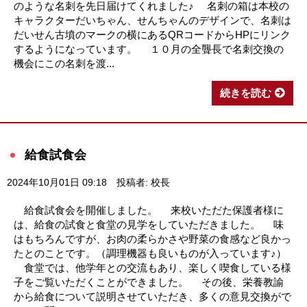
のような名刺を先日届けてくれました♪ 名刺の箱は本校の
キャラクターだいちゃん、せんちゃんのデザインで、名刺は
だいせん古墳のマークの横にあるQRコードからHPにリンク
するようになっています。 １０月の全聾長で名刺交換の
機会にこの名刺を渡...
続きを読む
給食試食会
2024年10月01日 09:18
投稿者: 校長
給食試食会を開催しました。 来校いただた保護者様に
は、給食の試食と食堂の見学をしていただきました。 味
はもちろんですが、お肉の柔らかさや野菜の食感など良かっ
たとのことです。（調理機器も良いものが入っています♪）
食堂では、他学年との交流もあり、楽しく喫食している様
子をご覧いただくことができました。 その後、栄養教諭
から給食について説明させていただき、多くの意見交換がで