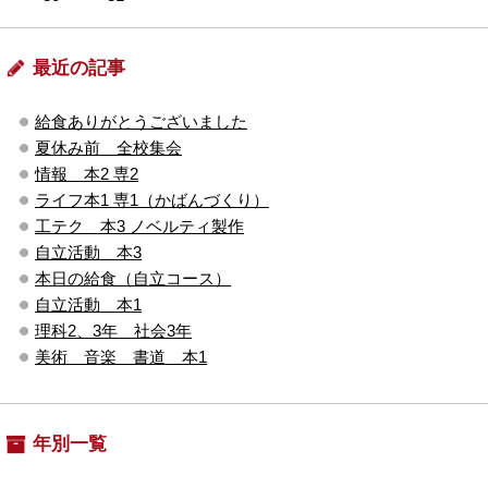
最近の記事
給食ありがとうございました
夏休み前 全校集会
情報 本2 専2
ライフ本1 専1（かばんづくり）
工テク 本3 ノベルティ製作
自立活動 本3
本日の給食（自立コース）
自立活動 本1
理科2、3年 社会3年
美術 音楽 書道 本1
年別一覧