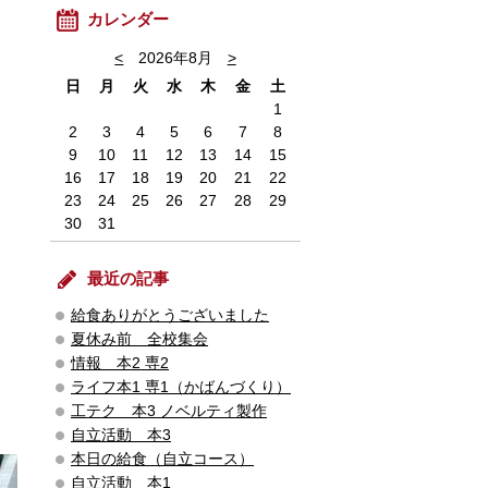
カレンダー
<
2026年8月
>
日
月
火
水
木
金
土
1
2
3
4
5
6
7
8
9
10
11
12
13
14
15
16
17
18
19
20
21
22
23
24
25
26
27
28
29
30
31
最近の記事
給食ありがとうございました
夏休み前 全校集会
情報 本2 専2
ライフ本1 専1（かばんづくり）
工テク 本3 ノベルティ製作
自立活動 本3
本日の給食（自立コース）
自立活動 本1