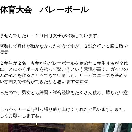
合体育大会 バレーボール
ませんでした）、２９日は女子が出場しています。
緊張して身体が動かなかったそうですが、２試合行い１勝１敗で
👏
２年生が２名、今年からバレーボールを始めた１年生４名が交代
に、とにかくボールを拾って繋ごうという意識が高く、ガッツの
んの流れを作ることもできていました。サービスエースを決める
雰囲気で試合ができたかと思います👏👏👏
ったので、男女とも練習・試合経験をたくさん積み、勝ちたい意
しっかりチームを引っ張り盛り上げてくれたと思います。また、
しくお願いしますね。