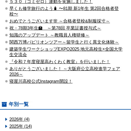
５３０（ゴミゼロ）運動を実施しました！
早くも修学旅行のよう🧳 〜81期 新1年生 第2回合格者登
校〜
おめでとうございます🌸 ～合格者登校&制服採寸～
祝・78期3年生🏫 ～第78回 卒業証書授与式～
知識のアップデート ～教職員人権研修～
関西万博パビリオンツアー～留学生と行く異文化体験～
建築学生ワークショップEXPO2025 地元高校生×全国大学
生交流会
『令和７年度寝屋高わくわく教室』を行いました！
ありがとうございました！ ～大阪府公立高校進学フェア
2026～
寝屋川高校公式Instagram開設！
年別一覧
2026年 (4)
2025年 (14)