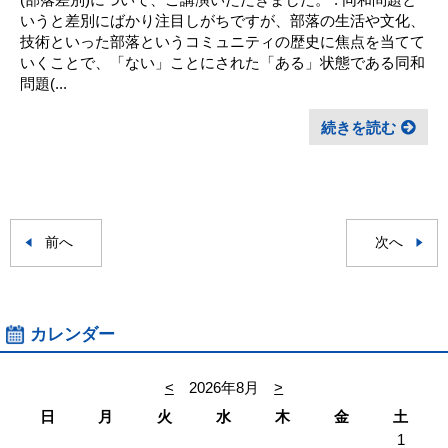
いうと差別にばかり注目しがちですが、部落の生活や文化、
技術といった部落というコミュニティの歴史に焦点を当てて
いくことで、「ない」ことにされた「ある」状態である同和
問題(...
続きを読む
前へ
次へ
カレンダー
<
2026年8月
>
日
月
火
水
木
金
土
1