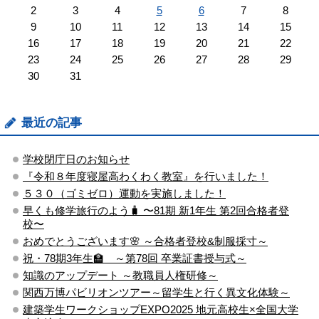
2
3
4
5
6
7
8
9
10
11
12
13
14
15
16
17
18
19
20
21
22
23
24
25
26
27
28
29
30
31
最近の記事
学校閉庁日のお知らせ
『令和８年度寝屋高わくわく教室』を行いました！
５３０（ゴミゼロ）運動を実施しました！
早くも修学旅行のよう🧳 〜81期 新1年生 第2回合格者登
校〜
おめでとうございます🌸 ～合格者登校&制服採寸～
祝・78期3年生🏫 ～第78回 卒業証書授与式～
知識のアップデート ～教職員人権研修～
関西万博パビリオンツアー～留学生と行く異文化体験～
建築学生ワークショップEXPO2025 地元高校生×全国大学