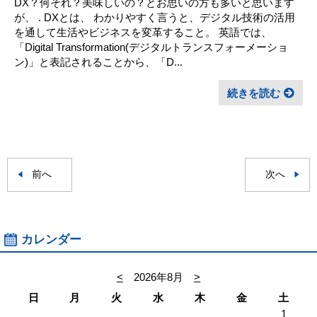
DX？何それ？美味しいの？とお思いの方も多いと思います
が、 . DXとは、 わかりやすく言うと、デジタル技術の活用
を通して生活やビジネスを変革すること。 英語では、
「Digital Transformation(デジタルトランスフォーメーショ
ン)」と表記されることから、「D...
続きを読む
前へ
次へ
カレンダー
<
2026年8月
>
日
月
火
水
木
金
土
1