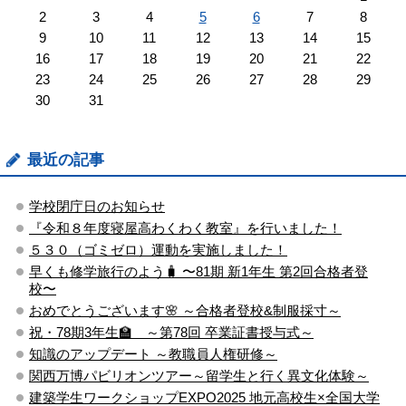
2
3
4
5
6
7
8
9
10
11
12
13
14
15
16
17
18
19
20
21
22
23
24
25
26
27
28
29
30
31
最近の記事
学校閉庁日のお知らせ
『令和８年度寝屋高わくわく教室』を行いました！
５３０（ゴミゼロ）運動を実施しました！
早くも修学旅行のよう🧳 〜81期 新1年生 第2回合格者登
校〜
おめでとうございます🌸 ～合格者登校&制服採寸～
祝・78期3年生🏫 ～第78回 卒業証書授与式～
知識のアップデート ～教職員人権研修～
関西万博パビリオンツアー～留学生と行く異文化体験～
建築学生ワークショップEXPO2025 地元高校生×全国大学