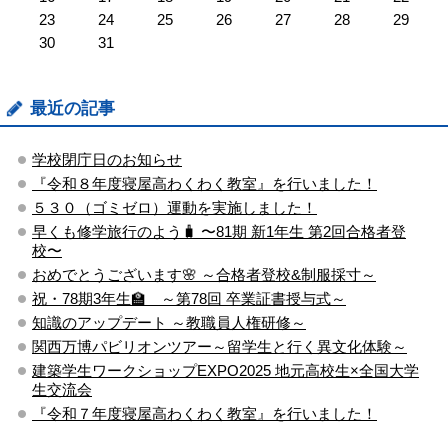
23
24
25
26
27
28
29
30
31
最近の記事
学校閉庁日のお知らせ
『令和８年度寝屋高わくわく教室』を行いました！
５３０（ゴミゼロ）運動を実施しました！
早くも修学旅行のよう🧳 〜81期 新1年生 第2回合格者登
校〜
おめでとうございます🌸 ～合格者登校&制服採寸～
祝・78期3年生🏫 ～第78回 卒業証書授与式～
知識のアップデート ～教職員人権研修～
関西万博パビリオンツアー～留学生と行く異文化体験～
建築学生ワークショップEXPO2025 地元高校生×全国大学
生交流会
『令和７年度寝屋高わくわく教室』を行いました！