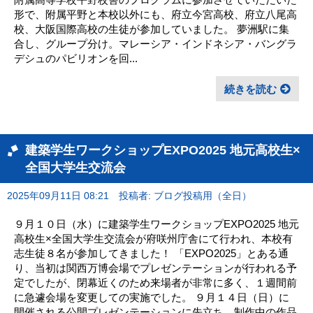
形で、附属平野と本校以外にも、府立今宮高校、府立八尾高
校、大阪国際高校の生徒が参加していました。 夢洲駅に集
合し、グループ分け。マレーシア・インドネシア・バングラ
デシュのパビリオンを回...
続きを読む
建築学生ワークショップEXPO2025 地元高校生×
全国大学生交流会
2025年09月11日 08:21
投稿者: ブログ投稿用（全日）
９月１０日（水）に建築学生ワークショップEXPO2025 地元
高校生×全国大学生交流会が府咲州庁舎にて行われ、本校有
志生徒８名が参加してきました！ 「EXPO2025」とある通
り、当初は関西万博会場でプレゼンテーションが行われる予
定でしたが、閉幕近くのため来場者が非常に多く、１週間前
に急遽会場を変更しての実施でした。 ９月１４日（日）に
開催される公開プレゼンテーションに先立ち、制作中の作品