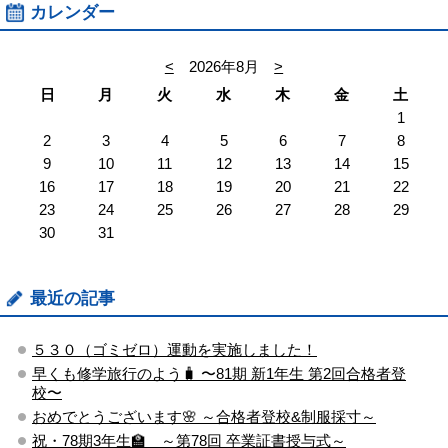
カレンダー
<
2026年8月
>
日
月
火
水
木
金
土
1
2
3
4
5
6
7
8
9
10
11
12
13
14
15
16
17
18
19
20
21
22
23
24
25
26
27
28
29
30
31
最近の記事
５３０（ゴミゼロ）運動を実施しました！
早くも修学旅行のよう🧳 〜81期 新1年生 第2回合格者登
校〜
おめでとうございます🌸 ～合格者登校&制服採寸～
祝・78期3年生🏫 ～第78回 卒業証書授与式～