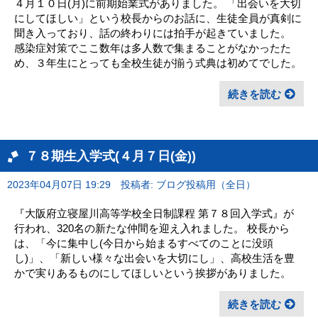
４月１０日(月)に前期始業式がありました。 「出会いを大切
にしてほしい」という校長からのお話に、生徒全員が真剣に
聞き入っており、話の終わりには拍手が起きていました。
感染症対策でここ数年は多人数で集まることがなかったた
め、３年生にとっても全校生徒が揃う式典は初めてでした。
続きを読む
７８期生入学式(４月７日(金))
2023年04月07日 19:29
投稿者: ブログ投稿用（全日）
『大阪府立寝屋川高等学校全日制課程 第７８回入学式』が
行われ、320名の新たな仲間を迎え入れました。 校長から
は、「今に集中し(今日から始まるすべてのことに没頭
し)」、「新しい様々な出会いを大切にし」、高校生活を豊
かで実りあるものにしてほしいという挨拶がありました。
続きを読む