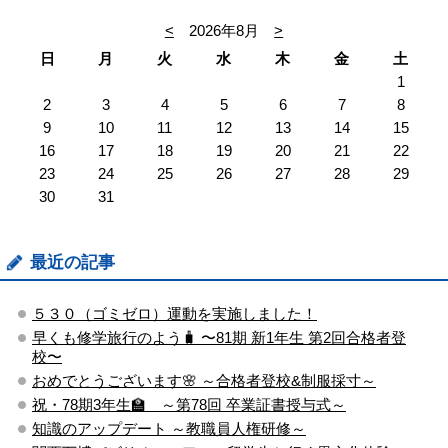
<
2026年8月
>
日
月
火
水
木
金
土
1
2
3
4
5
6
7
8
9
10
11
12
13
14
15
16
17
18
19
20
21
22
23
24
25
26
27
28
29
30
31
最近の記事
５３０（ゴミゼロ）運動を実施しました！
早くも修学旅行のよう🧳 〜81期 新1年生 第2回合格者登
校〜
おめでとうございます🌸 ～合格者登校&制服採寸～
祝・78期3年生🏫 ～第78回 卒業証書授与式～
知識のアップデート ～教職員人権研修～