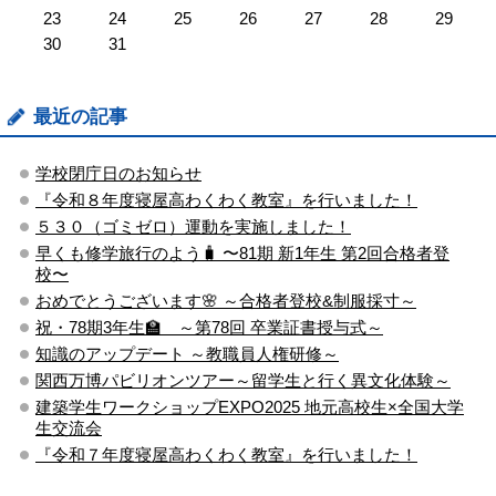
23
24
25
26
27
28
29
30
31
最近の記事
学校閉庁日のお知らせ
『令和８年度寝屋高わくわく教室』を行いました！
５３０（ゴミゼロ）運動を実施しました！
早くも修学旅行のよう🧳 〜81期 新1年生 第2回合格者登
校〜
おめでとうございます🌸 ～合格者登校&制服採寸～
祝・78期3年生🏫 ～第78回 卒業証書授与式～
知識のアップデート ～教職員人権研修～
関西万博パビリオンツアー～留学生と行く異文化体験～
建築学生ワークショップEXPO2025 地元高校生×全国大学
生交流会
『令和７年度寝屋高わくわく教室』を行いました！